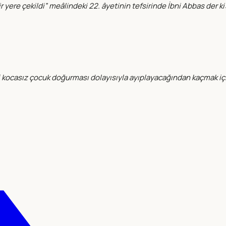
re çekildi” meâlindeki 22. âyetinin tefsirinde İbni Abbas der ki: “
ni kocasız çocuk doğurması dolayısıyla ayıplayacağından kaçmak iç