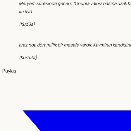
Meryem sûresinde geçen; “Onunla yalnız başına uzak bir ye
ile İlyâ
(
Kudüs
)
arasında dört millik bir mesafe vardır. Kavminin kendisi
(
Kurtubî
)
Paylaş