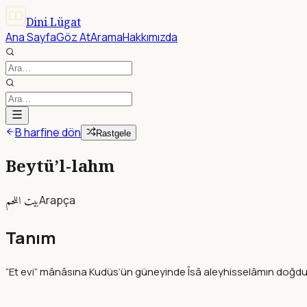
Dini Lügat
Ana Sayfa
Göz At
Arama
Hakkımızda
B harfine dön
Rastgele
Beytü’l-lahm
بيت اللحم
Arapça
Tanım
“Et evi” mânâsına Kudüs’ün güneyinde Îsâ aleyhisselâmın doğdu