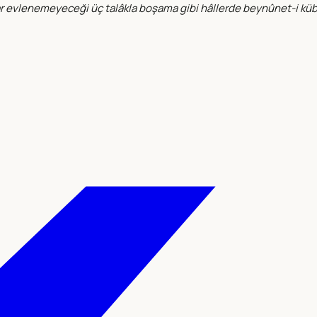
rar evlenemeyeceği üç talâkla boşama gibi hâllerde beynûnet-i kü