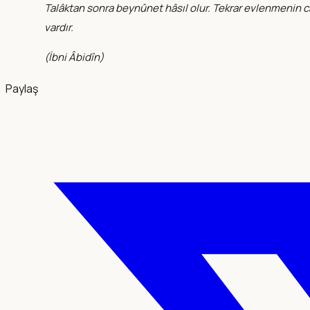
Talâktan sonra beynûnet hâsıl olur. Tekrar evlenmenin 
vardır.
(
İbni Âbidîn
)
Paylaş