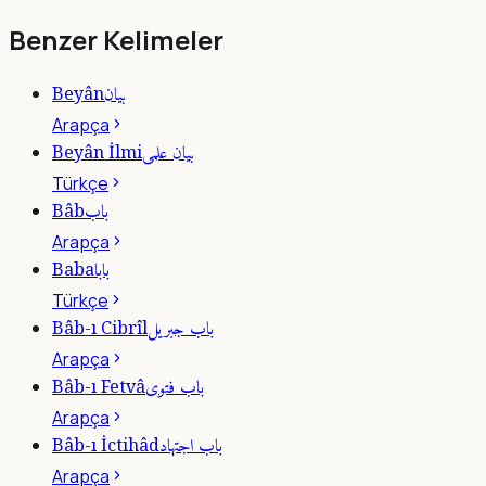
Benzer Kelimeler
بيان
Beyân
Arapça
بيان علمى
Beyân İlmi
Türkçe
باب
Bâb
Arapça
بابا
Baba
Türkçe
باب جبريل
Bâb-ı Cibrîl
Arapça
باب فتوى
Bâb-ı Fetvâ
Arapça
باب اجتهاد
Bâb-ı İctihâd
Arapça