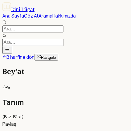
Dini Lügat
Ana Sayfa
Göz At
Arama
Hakkımızda
B harfine dön
Rastgele
Bey’at
بيعت
Tanım
(Bkz. Bî’at)
Paylaş