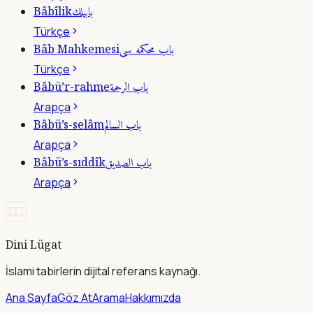
بابيلك
Bâbîlik
Türkçe
باب محكمه سى
Bâb Mahkemesi
Türkçe
باب الرحمة
Bâbü’r-rahme
Arapça
باب السالم
Bâbü’s-selâm
Arapça
باب الصديق
Bâbü’s-sıddîk
Arapça
Dini Lügat
İslami tabirlerin dijital referans kaynağı.
Ana Sayfa
Göz At
Arama
Hakkımızda