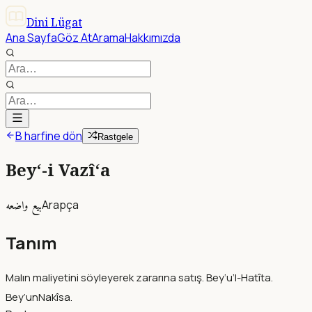
Dini Lügat
Ana Sayfa
Göz At
Arama
Hakkımızda
B harfine dön
Rastgele
Bey‘-i Vazî‘a
بيع واضعه
Arapça
Tanım
Malın maliyetini söyleyerek zararına satış. Bey‘u’l-Hatîta.
Bey‘unNakîsa.