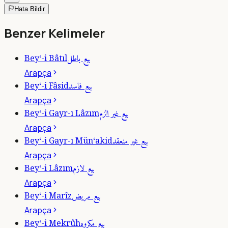
Hata Bildir
Benzer Kelimeler
بيع باطل
Bey‘-i Bâtıl
Arapça
بيع فاسد
Bey‘-i Fâsid
Arapça
بيع غير الزم
Bey‘-i Gayr-ı Lâzım
Arapça
بيع غير منعقد
Bey‘-i Gayr-ı Mün‘akid
Arapça
بيع لازم
Bey‘-i Lâzım
Arapça
بيع مريض
Bey‘-i Marîz
Arapça
بيع مكروه
Bey‘-i Mekrûh