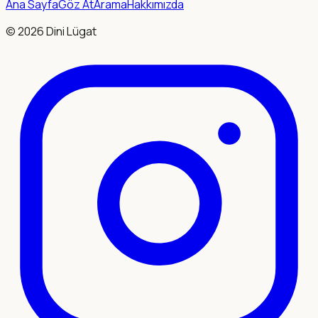
Ana Sayfa
Göz At
Arama
Hakkımızda
©
2026
Dini Lügat