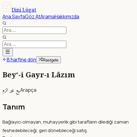
Dini Lügat
Ana Sayfa
Göz At
Arama
Hakkımızda
B harfine dön
Rastgele
Bey‘-i Gayr-ı Lâzım
بيع غير الزم
Arapça
Tanım
Bağlayıcı olmayan, muhayyerlik gibi tarafların dilediği zaman
feshedebileceği, geri dönebileceği satış.