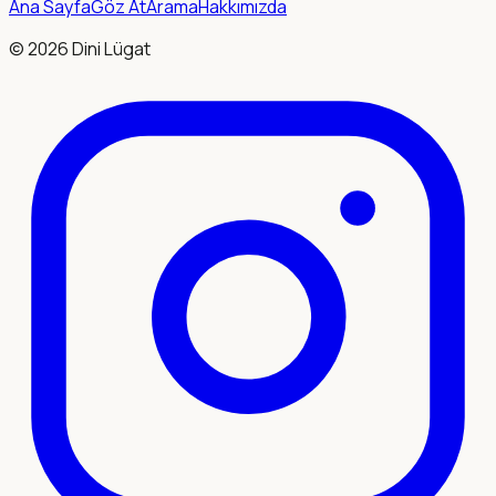
Ana Sayfa
Göz At
Arama
Hakkımızda
©
2026
Dini Lügat