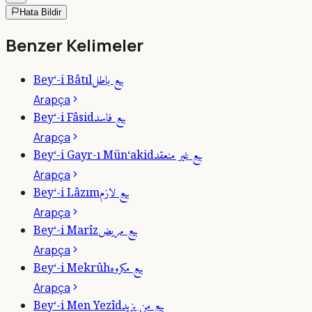
Hata Bildir
Benzer Kelimeler
بيع باطل
Bey‘-i Bâtıl
Arapça
بيع فاسد
Bey‘-i Fâsid
Arapça
بيع غير منعقد
Bey‘-i Gayr-ı Mün‘akid
Arapça
بيع لازم
Bey‘-i Lâzım
Arapça
بيع مريض
Bey‘-i Marîz
Arapça
بيع مكروه
Bey‘-i Mekrûh
Arapça
بيع من يزيد
Bey‘-i Men Yezîd