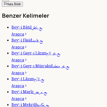
Hata Bildir
Benzer Kelimeler
بيع باطل
Bey‘-i Bâtıl
Arapça
بيع فاسد
Bey‘-i Fâsid
Arapça
بيع غير الزم
Bey‘-i Gayr-ı Lâzım
Arapça
بيع غير منعقد
Bey‘-i Gayr-ı Mün‘akid
Arapça
بيع لازم
Bey‘-i Lâzım
Arapça
بيع مريض
Bey‘-i Marîz
Arapça
بيع مكروه
Bey‘-i Mekrûh