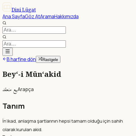
Dini Lügat
Ana Sayfa
Göz At
Arama
Hakkımızda
B harfine dön
Rastgele
Bey‘-i Mün‘akid
بيع منعقد
Arapça
Tanım
İn‘ikad, anlaşma şartlarının hepsi tamam olduğu için sahih
olarak kurulan akid.