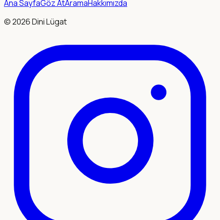
Ana Sayfa
Göz At
Arama
Hakkımızda
©
2026
Dini Lügat