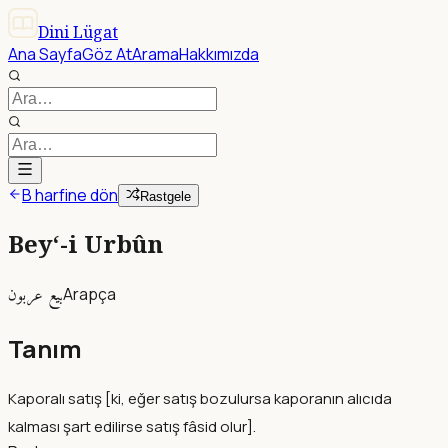
Dini Lügat
Ana Sayfa
Göz At
Arama
Hakkımızda
B harfine dön
Rastgele
Bey‘-i Urbûn
بيع عربون
Arapça
Tanım
Kaporalı satış [ki, eğer satış bozulursa kaporanın alıcıda
kalması şart edilirse satış fâsid olur].