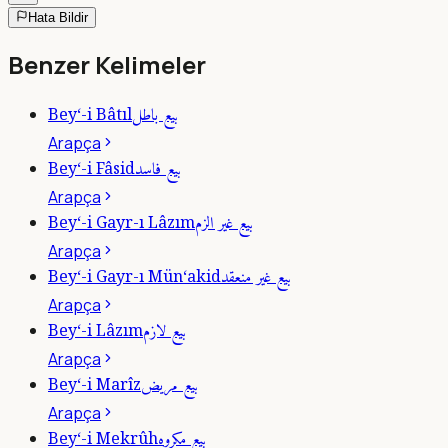
Hata Bildir
Benzer Kelimeler
بيع باطل
Bey‘-i Bâtıl
Arapça
بيع فاسد
Bey‘-i Fâsid
Arapça
بيع غير الزم
Bey‘-i Gayr-ı Lâzım
Arapça
بيع غير منعقد
Bey‘-i Gayr-ı Mün‘akid
Arapça
بيع لازم
Bey‘-i Lâzım
Arapça
بيع مريض
Bey‘-i Marîz
Arapça
بيع مكروه
Bey‘-i Mekrûh