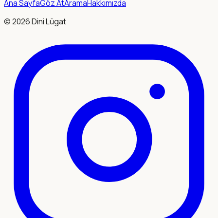
Ana Sayfa
Göz At
Arama
Hakkımızda
©
2026
Dini Lügat