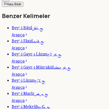
Hata Bildir
Benzer Kelimeler
بيع باطل
Bey‘-i Bâtıl
Arapça
بيع فاسد
Bey‘-i Fâsid
Arapça
بيع غير الزم
Bey‘-i Gayr-ı Lâzım
Arapça
بيع غير منعقد
Bey‘-i Gayr-ı Mün‘akid
Arapça
بيع لازم
Bey‘-i Lâzım
Arapça
بيع مريض
Bey‘-i Marîz
Arapça
بيع مكروه
Bey‘-i Mekrûh