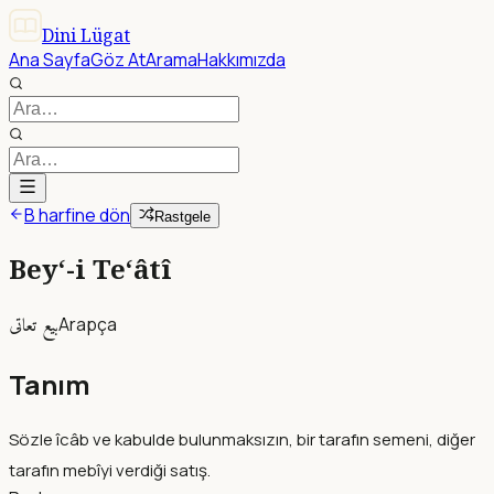
Dini Lügat
Ana Sayfa
Göz At
Arama
Hakkımızda
B harfine dön
Rastgele
Bey‘-i Te‘âtî
بيع تعاتى
Arapça
Tanım
Sözle îcâb ve kabulde bulunmaksızın, bir tarafın semeni, diğer
tarafın mebîyi verdiği satış.