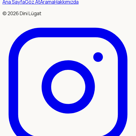
Ana Sayfa
Göz At
Arama
Hakkımızda
©
2026
Dini Lügat