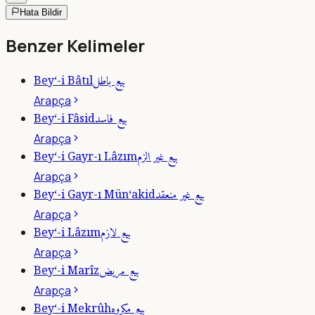
Hata Bildir
Benzer Kelimeler
بيع باطل
Bey‘-i Bâtıl
Arapça
بيع فاسد
Bey‘-i Fâsid
Arapça
بيع غير الزم
Bey‘-i Gayr-ı Lâzım
Arapça
بيع غير منعقد
Bey‘-i Gayr-ı Mün‘akid
Arapça
بيع لازم
Bey‘-i Lâzım
Arapça
بيع مريض
Bey‘-i Marîz
Arapça
بيع مكروه
Bey‘-i Mekrûh