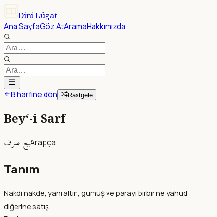
Dini Lügat
Ana Sayfa
Göz At
Arama
Hakkımızda
B harfine dön
Rastgele
Bey‘-i Sarf
بيع صرف
Arapça
Tanım
Nakdi nakde, yani altın, gümüş ve parayı birbirine yahud
diğerine satış.