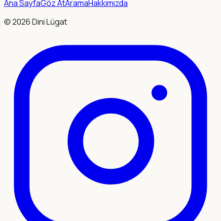
Ana Sayfa
Göz At
Arama
Hakkımızda
©
2026
Dini Lügat