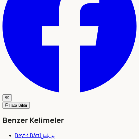
Hata Bildir
Benzer Kelimeler
بيع باطل
Bey‘-i Bâtıl