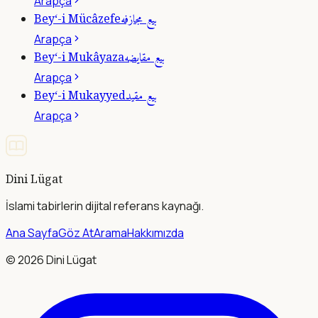
Arapça
بيع مجازفه
Bey‘-i Mücâzefe
Arapça
بيع مقايضه
Bey‘-i Mukâyaza
Arapça
بيع مقيد
Bey‘-i Mukayyed
Arapça
Dini Lügat
İslami tabirlerin dijital referans kaynağı.
Ana Sayfa
Göz At
Arama
Hakkımızda
©
2026
Dini Lügat