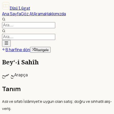
Dini Lügat
Ana Sayfa
Göz At
Arama
Hakkımızda
B harfine dön
Rastgele
Bey‘-i Sahîh
بيع صحيح
Arapça
Tanım
Aslı ve sıfatı İslâmiyet’e uygun olan satış; doğru ve sıhhatli alış-
veriş.