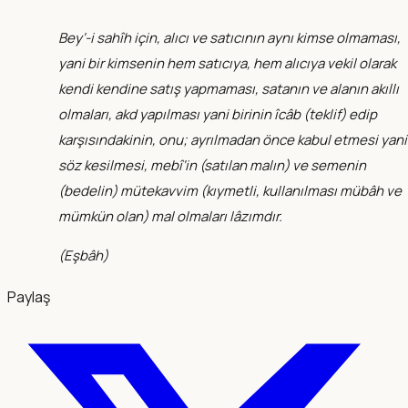
Bey‘-i sahîh için, alıcı ve satıcının aynı kimse olmaması,
yani bir kimsenin hem satıcıya, hem alıcıya vekil olarak
kendi kendine satış yapmaması, satanın ve alanın akıllı
olmaları, akd yapılması yani birinin îcâb (teklif) edip
karşısındakinin, onu; ayrılmadan önce kabul etmesi yani
söz kesilmesi, mebî‘in (satılan malın) ve semenin
(bedelin) mütekavvim (kıymetli, kullanılması mübâh ve
mümkün olan) mal olmaları lâzımdır.
(
Eşbâh
)
Paylaş