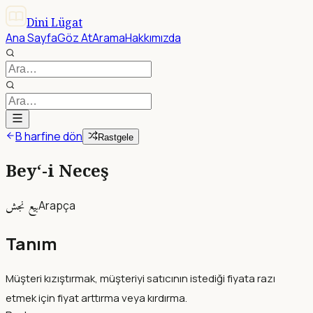
Dini Lügat
Ana Sayfa
Göz At
Arama
Hakkımızda
B harfine dön
Rastgele
Bey‘-i Neceş
بيع نجش
Arapça
Tanım
Müşteri kızıştırmak, müşteriyi satıcının istediği fiyata razı
etmek için fiyat arttırma veya kırdırma.