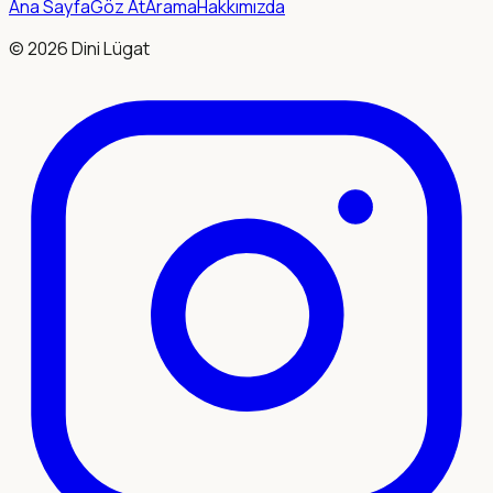
Ana Sayfa
Göz At
Arama
Hakkımızda
©
2026
Dini Lügat