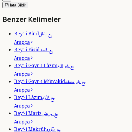
Hata Bildir
Benzer Kelimeler
بيع باطل
Bey‘-i Bâtıl
Arapça
بيع فاسد
Bey‘-i Fâsid
Arapça
بيع غير الزم
Bey‘-i Gayr-ı Lâzım
Arapça
بيع غير منعقد
Bey‘-i Gayr-ı Mün‘akid
Arapça
بيع لازم
Bey‘-i Lâzım
Arapça
بيع مريض
Bey‘-i Marîz
Arapça
بيع مكروه
Bey‘-i Mekrûh