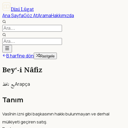
Dini Lügat
Ana Sayfa
Göz At
Arama
Hakkımızda
B harfine dön
Rastgele
Bey‘-i Nâfiz
بيع نافظ
Arapça
Tanım
Vasînin izni gibi başkasının hakkı bulunmayan ve derhal
mülkiyeti geçiren satış.