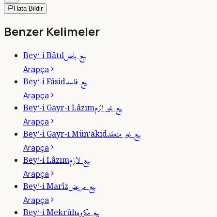
Hata Bildir
Benzer Kelimeler
بيع باطل
Bey‘-i Bâtıl
Arapça
بيع فاسد
Bey‘-i Fâsid
Arapça
بيع غير الزم
Bey‘-i Gayr-ı Lâzım
Arapça
بيع غير منعقد
Bey‘-i Gayr-ı Mün‘akid
Arapça
بيع لازم
Bey‘-i Lâzım
Arapça
بيع مريض
Bey‘-i Marîz
Arapça
بيع مكروه
Bey‘-i Mekrûh