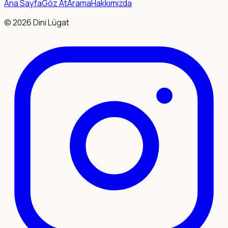
Ana Sayfa
Göz At
Arama
Hakkımızda
©
2026
Dini Lügat