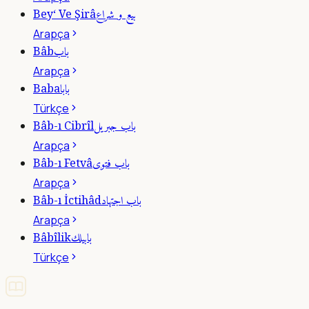
بيع و شراع
Bey‘ Ve Şirâ
Arapça
باب
Bâb
Arapça
بابا
Baba
Türkçe
باب جبريل
Bâb-ı Cibrîl
Arapça
باب فتوى
Bâb-ı Fetvâ
Arapça
باب اجتهاد
Bâb-ı İctihâd
Arapça
بابيلك
Bâbîlik
Türkçe