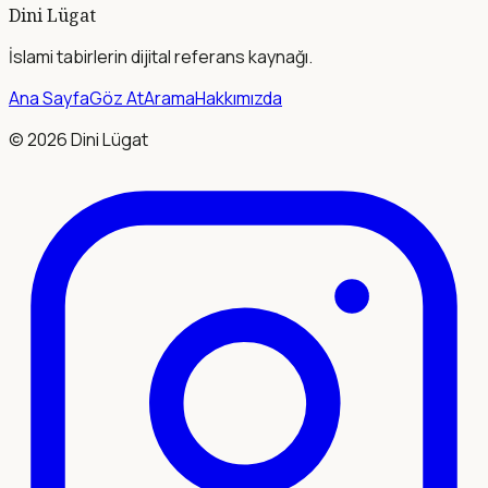
Dini Lügat
İslami tabirlerin dijital referans kaynağı.
Ana Sayfa
Göz At
Arama
Hakkımızda
©
2026
Dini Lügat