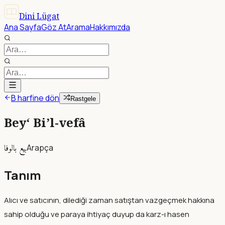
Dini Lügat
Ana Sayfa
Göz At
Arama
Hakkımızda
B harfine dön
Rastgele
Bey‘ Bi’l-vefâ
بيع بالوفا
Arapça
Tanım
Alıcı ve satıcının, dilediği zaman satıştan vazgeçmek hakkına
sahip olduğu ve paraya ihtiyaç duyup da karz-ı hasen