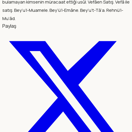
bulamayan kimsenin müracaat ettiği usûl. Vefâen Satış. Vefâ ile
satış. Bey‘u’l-Muamele. Bey‘ü’l-Emâne. Bey‘u’t-Tâ‘a. Rehnü’l-
Mu‘âd.
Paylaş