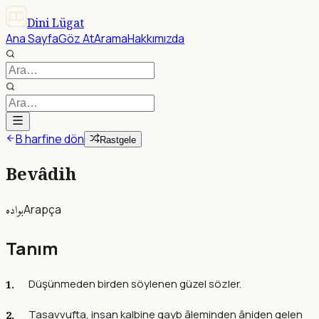
Dini Lügat
Ana Sayfa
Göz At
Arama
Hakkımızda
B harfine dön
Rastgele
Bevâdih
بواده
Arapça
Tanım
Düşünmeden birden söylenen güzel sözler.
Tasavvufta, insan kalbine gayb âleminden âniden gelen