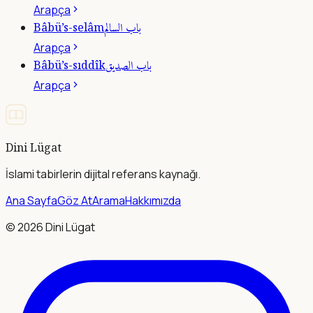
Arapça
باب السالم
Bâbü’s-selâm
Arapça
باب الصديق
Bâbü’s-sıddîk
Arapça
Dini Lügat
İslami tabirlerin dijital referans kaynağı.
Ana Sayfa
Göz At
Arama
Hakkımızda
©
2026
Dini Lügat