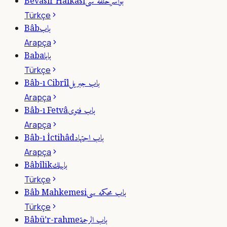
بواسرحلقه سى
Bevâsır Halkası
Türkçe
باب
Bâb
Arapça
بابا
Baba
Türkçe
باب جبريل
Bâb-ı Cibrîl
Arapça
باب فتوى
Bâb-ı Fetvâ
Arapça
باب اجتهاد
Bâb-ı İctihâd
Arapça
بابيلك
Bâbîlik
Türkçe
باب محكمه سى
Bâb Mahkemesi
Türkçe
باب الرحمة
Bâbü’r-rahme