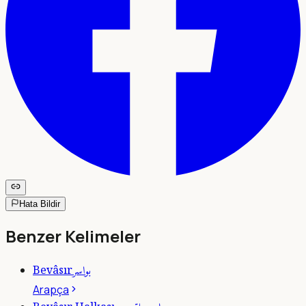
Hata Bildir
Benzer Kelimeler
بواسر
Bevâsır
Arapça