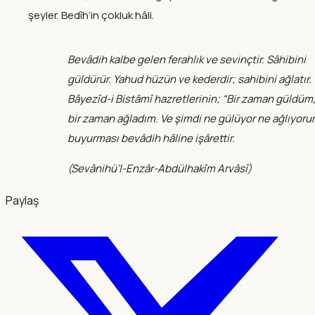
şeyler. Bedîh’in çokluk hâli.
Bevâdih kalbe gelen ferahlık ve sevinçtir. Sâhibini
güldürür. Yahud hüzün ve kederdir; sahibini ağlatır.
Bâyezîd-i Bistâmî hazretlerinin; “Bir zaman güldüm
bir zaman ağladım. Ve şimdi ne gülüyor ne ağlıyoru
buyurması bevâdih hâline işârettir.
(
Sevânihü’l-Enzâr-Abdülhakîm Arvâsî
)
Paylaş