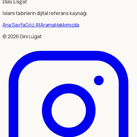
Dini Lügat
İslami tabirlerin dijital referans kaynağı.
Ana Sayfa
Göz At
Arama
Hakkımızda
©
2026
Dini Lügat