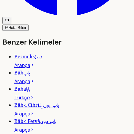
Hata Bildir
Benzer Kelimeler
بسمله
Besmele
Arapça
باب
Bâb
Arapça
بابا
Baba
Türkçe
باب جبريل
Bâb-ı Cibrîl
Arapça
باب فتوى
Bâb-ı Fetvâ
Arapça