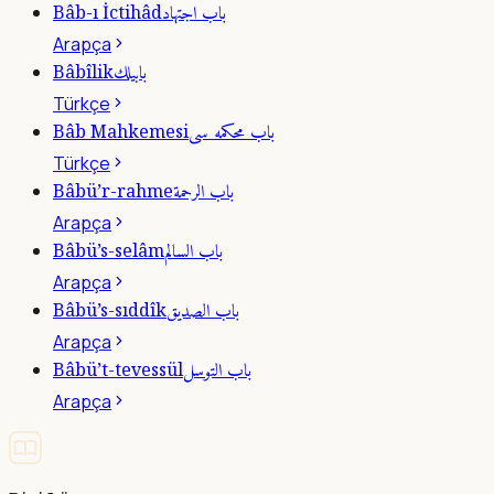
باب اجتهاد
Bâb-ı İctihâd
Arapça
بابيلك
Bâbîlik
Türkçe
باب محكمه سى
Bâb Mahkemesi
Türkçe
باب الرحمة
Bâbü’r-rahme
Arapça
باب السالم
Bâbü’s-selâm
Arapça
باب الصديق
Bâbü’s-sıddîk
Arapça
باب التوسل
Bâbü’t-tevessül
Arapça