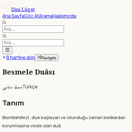
Dini Lügat
Ana Sayfa
Göz At
Arama
Hakkımızda
B harfine dön
Rastgele
Besmele Duâsı
بسمله دعاسى
Türkçe
Tanım
Bismillahillezî.. diye başlayan ve okunduğu zaman belâlardan
korunmasına vesile olan duâ.