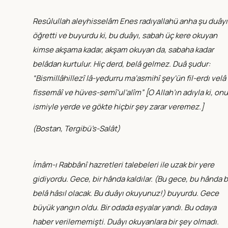
Resûlullah aleyhisselâm Enes radıyallahü anha şu duâyı
öğretti ve buyurdu ki, bu duâyı, sabah üç kere okuyan
kimse akşama kadar, akşam okuyan da, sabaha kadar
belâdan kurtulur. Hiç derd, belâ gelmez. Duâ şudur:
“Bismillâhillezî lâ-yedurru ma‘asmihî şey'ün fil-erdı velâ
fissemâî ve hüves-semî‘ul’alîm” [O Allah’ın adıyla ki, on
ismiyle yerde ve gökte hiçbir şey zarar veremez.]
(
Bostan, Tergibü’s-Salât
)
İmâm-ı Rabbânî hazretleri talebeleri ile uzak bir yere
gidiyordu. Gece, bir hânda kaldılar. (
Bu gece, bu hânda b
belâ hâsıl olacak. Bu duâyı okuyunuz!
) buyurdu. Gece
büyük yangın oldu. Bir odada eşyalar yandı. Bu odaya
haber verilememişti. Duâyı okuyanlara bir şey olmadı.