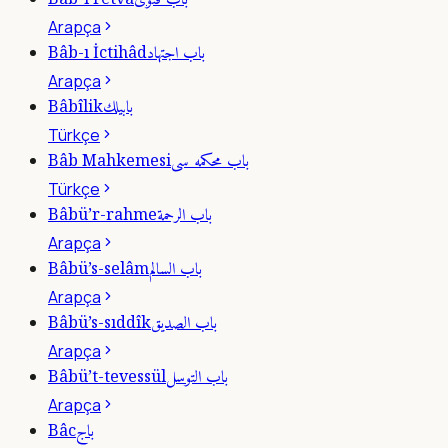
باب فتوى
Arapça
باب اجتهاد
Bâb-ı İctihâd
Arapça
بابيلك
Bâbîlik
Türkçe
باب محكمه سى
Bâb Mahkemesi
Türkçe
باب الرحمة
Bâbü’r-rahme
Arapça
باب السالم
Bâbü’s-selâm
Arapça
باب الصديق
Bâbü’s-sıddîk
Arapça
باب التوسل
Bâbü’t-tevessül
Arapça
باج
Bâc