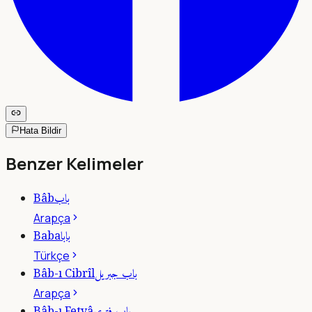
Hata Bildir
Benzer Kelimeler
باب
Bâb
Arapça
بابا
Baba
Türkçe
باب جبريل
Bâb-ı Cibrîl
Arapça
Bâb-ı Fetvâ