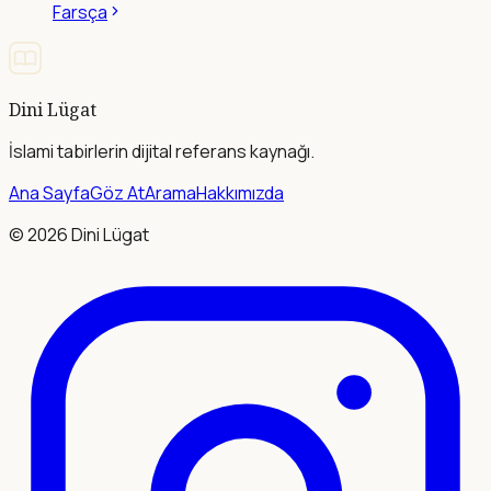
Farsça
Dini Lügat
İslami tabirlerin dijital referans kaynağı.
Ana Sayfa
Göz At
Arama
Hakkımızda
©
2026
Dini Lügat