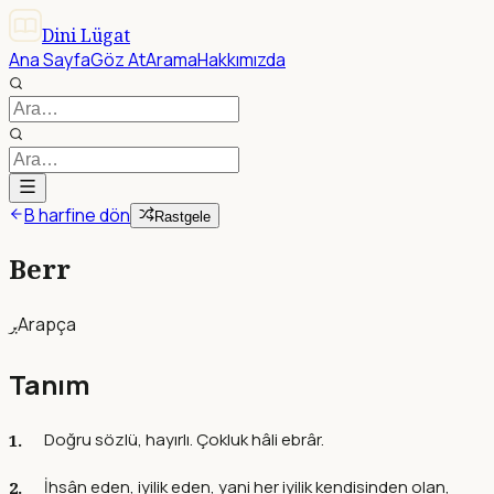
Dini Lügat
Ana Sayfa
Göz At
Arama
Hakkımızda
B harfine dön
Rastgele
Berr
بر
Arapça
Tanım
Doğru sözlü, hayırlı. Çokluk hâli ebrâr.
İhsân eden, iyilik eden, yani her iyilik kendisinden olan,