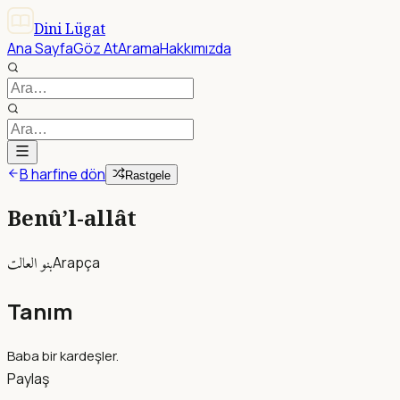
Dini Lügat
Ana Sayfa
Göz At
Arama
Hakkımızda
B harfine dön
Rastgele
Benû’l-allât
بنو العالت
Arapça
Tanım
Baba bir kardeşler.
Paylaş