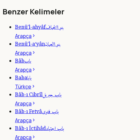
Benzer Kelimeler
بنو االخياف
Benû’l-ahyâf
Arapça
بنو االعيان
Benû’l-a‘yân
Arapça
باب
Bâb
Arapça
بابا
Baba
Türkçe
باب جبريل
Bâb-ı Cibrîl
Arapça
باب فتوى
Bâb-ı Fetvâ
Arapça
باب اجتهاد
Bâb-ı İctihâd
Arapça