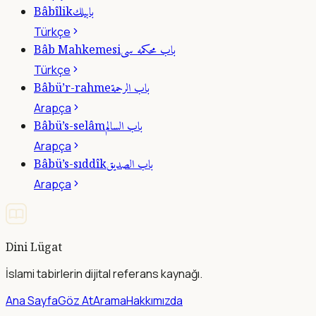
بابيلك
Bâbîlik
Türkçe
باب محكمه سى
Bâb Mahkemesi
Türkçe
باب الرحمة
Bâbü’r-rahme
Arapça
باب السالم
Bâbü’s-selâm
Arapça
باب الصديق
Bâbü’s-sıddîk
Arapça
Dini Lügat
İslami tabirlerin dijital referans kaynağı.
Ana Sayfa
Göz At
Arama
Hakkımızda