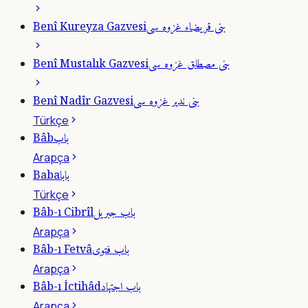
بنى قريضاء غزوه سى
Benî Kureyza Gazvesi
بنى مصطلق غزوه سى
Benî Mustalık Gazvesi
بنى ندير غزوه سى
Benî Nadîr Gazvesi
Türkçe
باب
Bâb
Arapça
بابا
Baba
Türkçe
باب جبريل
Bâb-ı Cibrîl
Arapça
باب فتوى
Bâb-ı Fetvâ
Arapça
باب اجتهاد
Bâb-ı İctihâd
Arapça