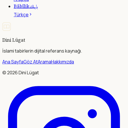
بابيلك
Bâbîlik
Türkçe
Dini Lügat
İslami tabirlerin dijital referans kaynağı.
Ana Sayfa
Göz At
Arama
Hakkımızda
©
2026
Dini Lügat