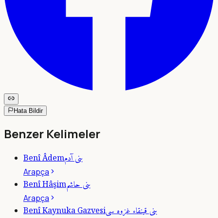
Hata Bildir
Benzer Kelimeler
بنى آدم
Benî Âdem
Arapça
بنى حاشم
Benî Hâşim
Arapça
بنى قينقاء غزوه سى
Benî Kaynuka Gazvesi