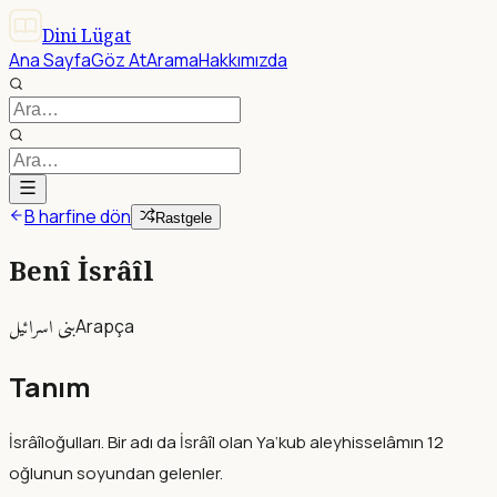
Dini Lügat
Ana Sayfa
Göz At
Arama
Hakkımızda
B harfine dön
Rastgele
Benî İsrâîl
بنى اسرائيل
Arapça
Tanım
İsrâîloğulları. Bir adı da İsrâîl olan Ya‘kub aleyhisselâmın 12
oğlunun soyundan gelenler.