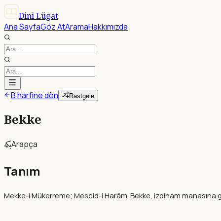
Dini Lügat
Ana Sayfa
Göz At
Arama
Hakkımızda
B harfine dön
Rastgele
Bekke
بكه
Arapça
Tanım
Mekke-i Mükerreme; Mescid-i Harâm. Bekke, izdiham manasına geli