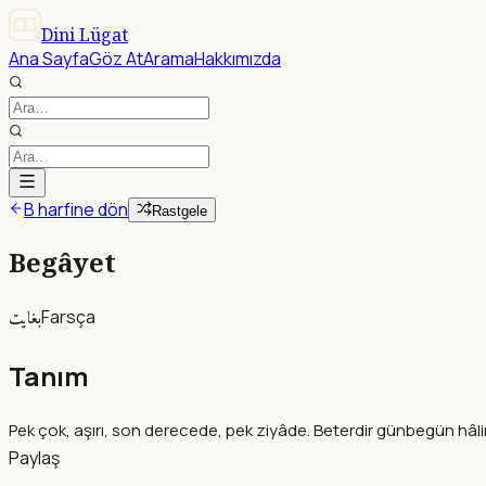
Dini Lügat
Ana Sayfa
Göz At
Arama
Hakkımızda
B harfine dön
Rastgele
Begâyet
بغايت
Farsça
Tanım
Pek çok, aşırı, son derecede, pek ziyâde. Beterdir günbegün hâl
Paylaş