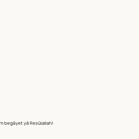
im begâyet yâ Resûlallah!