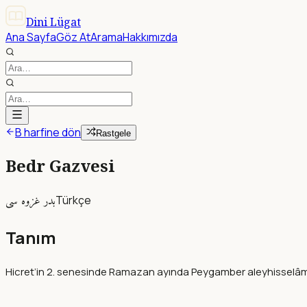
Dini Lügat
Ana Sayfa
Göz At
Arama
Hakkımızda
B harfine dön
Rastgele
Bedr Gazvesi
بدر غزوه سى
Türkçe
Tanım
Hicret’in 2. senesinde Ramazan ayında Peygamber aleyhisselâmın 