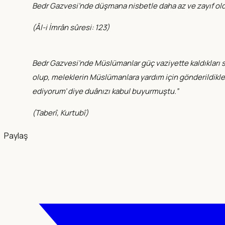
Bedr Gazvesi’nde düşmana nisbetle daha az ve zayıf olduğ
(
Âl-i İmrân sûresi: 123
)
Bedr Gazvesi’nde Müslümanlar güç vaziyette kaldıkları sır
olup, meleklerin Müslümanlara yardım için gönderildikleri
ediyorum’ diye duânızı kabul buyurmuştu.”
(
Taberî, Kurtubî
)
Paylaş