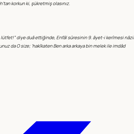
’tan korkun ki, şükretmiş olasınız.
tfet!” diye duâ ettiğinde, Enfâl sûresinin 9. âyet-i kerîmesi nâzi
dunuz da O size; ‘hakîkaten Ben arka arkaya bin melek ile imdâd