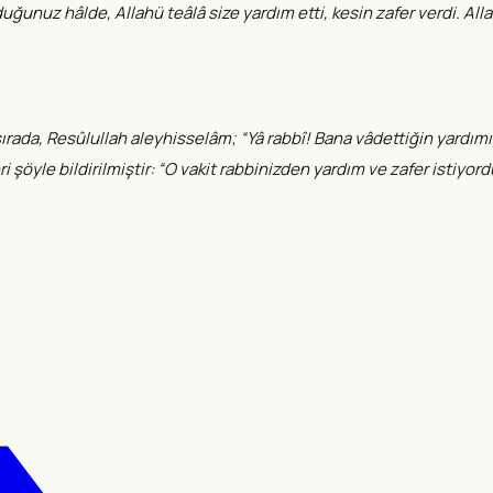
unuz hâlde, Allahü teâlâ size yardım etti, kesin zafer verdi. Allah
ada, Resûlullah aleyhisselâm; “Yâ rabbî! Bana vâdettiğin yardımı lü
 şöyle bildirilmiştir: “O vakit rabbinizden yardım ve zafer istiyor