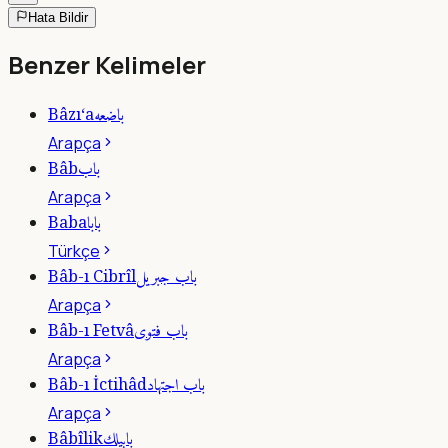
Hata Bildir
Benzer Kelimeler
باضعه
Bâzı‘a
Arapça
باب
Bâb
Arapça
بابا
Baba
Türkçe
باب جبريل
Bâb-ı Cibrîl
Arapça
باب فتوى
Bâb-ı Fetvâ
Arapça
باب اجتهاد
Bâb-ı İctihâd
Arapça
بابيلك
Bâbîlik