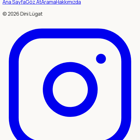
Ana Sayfa
Göz At
Arama
Hakkımızda
©
2026
Dini Lügat