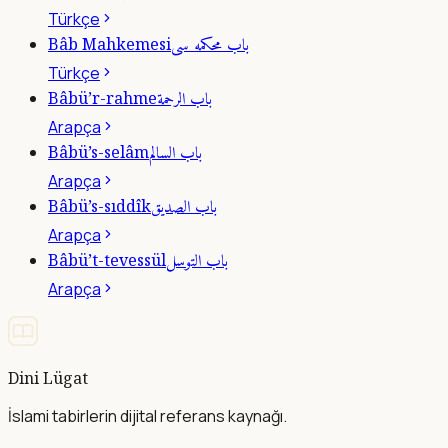
Türkçe
باب محكمه سى
Bâb Mahkemesi
Türkçe
باب الرحمة
Bâbü’r-rahme
Arapça
باب السالم
Bâbü’s-selâm
Arapça
باب الصديق
Bâbü’s-sıddîk
Arapça
باب التوسل
Bâbü’t-tevessül
Arapça
Dini Lügat
İslami tabirlerin dijital referans kaynağı.