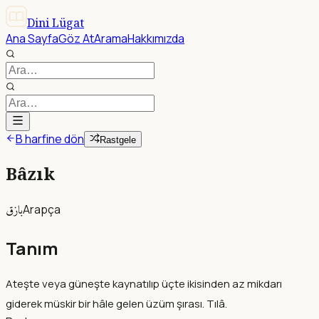
Dini Lügat
Ana Sayfa
Göz At
Arama
Hakkımızda
B harfine dön
Rastgele
Bâzık
بازق
Arapça
Tanım
Ateşte veya güneşte kaynatılıp üçte ikisinden az mikdarı
giderek müskir bir hâle gelen üzüm şırası. Tılâ.