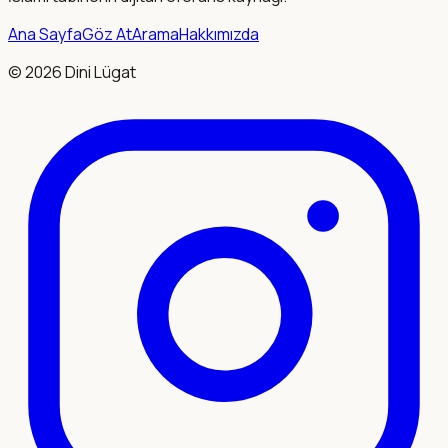
Ana Sayfa
Göz At
Arama
Hakkımızda
©
2026
Dini Lügat