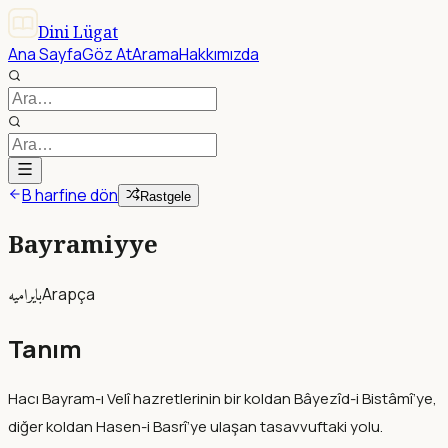
Dini Lügat
Ana Sayfa
Göz At
Arama
Hakkımızda
B harfine dön
Rastgele
Bayramiyye
بايراميه
Arapça
Tanım
Hacı Bayram-ı Velî hazretlerinin bir koldan Bâyezîd-i Bistâmî’ye,
diğer koldan Hasen-i Basrî’ye ulaşan tasavvuftaki yolu.