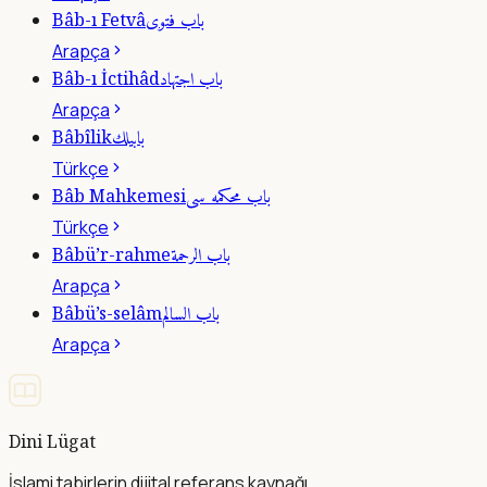
باب فتوى
Bâb-ı Fetvâ
Arapça
باب اجتهاد
Bâb-ı İctihâd
Arapça
بابيلك
Bâbîlik
Türkçe
باب محكمه سى
Bâb Mahkemesi
Türkçe
باب الرحمة
Bâbü’r-rahme
Arapça
باب السالم
Bâbü’s-selâm
Arapça
Dini Lügat
İslami tabirlerin dijital referans kaynağı.