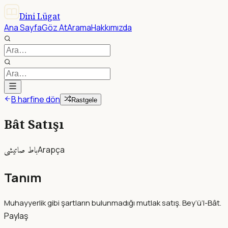
Dini Lügat
Ana Sayfa
Göz At
Arama
Hakkımızda
B harfine dön
Rastgele
Bât Satışı
باط صاتيشى
Arapça
Tanım
Muhayyerlik gibi şartların bulunmadığı mutlak satış. Bey‘ü’l-Bât.
Paylaş