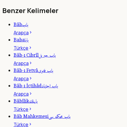
Benzer Kelimeler
باب
Bâb
Arapça
بابا
Baba
Türkçe
باب جبريل
Bâb-ı Cibrîl
Arapça
باب فتوى
Bâb-ı Fetvâ
Arapça
باب اجتهاد
Bâb-ı İctihâd
Arapça
بابيلك
Bâbîlik
Türkçe
باب محكمه سى
Bâb Mahkemesi
Türkçe