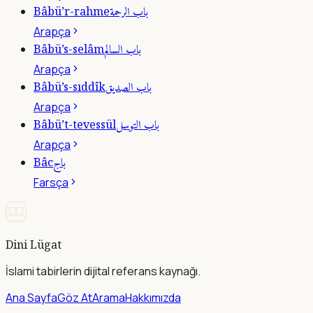
باب الرحمة
Bâbü’r-rahme
Arapça
باب السالم
Bâbü’s-selâm
Arapça
باب الصديق
Bâbü’s-sıddîk
Arapça
باب التوسل
Bâbü’t-tevessül
Arapça
باج
Bâc
Farsça
Dini Lügat
İslami tabirlerin dijital referans kaynağı.
Ana Sayfa
Göz At
Arama
Hakkımızda