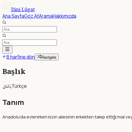
Dini Lügat
Ana Sayfa
Göz At
Arama
Hakkımızda
B harfine dön
Rastgele
Başlık
باشلق
Türkçe
Tanım
Anadolu’da evlenirken kızın ailesinin erkekten talep ettiği mal veya