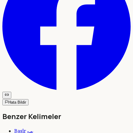
Hata Bildir
Benzer Kelimeler
بصير
Basîr