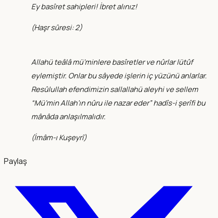
Ey basîret sahipleri! İbret alınız!
(
Haşr sûresi: 2
)
Allahü teâlâ mü’minlere basîretler ve nûrlar lütûf
eylemiştir. Onlar bu sâyede işlerin iç yüzünü anlarlar.
Resûlullah efendimizin sallallahü aleyhi ve sellem
“Mü’min Allah’ın nûru ile nazar eder” hadîs-i şerîfi bu
mânâda anlaşılmalıdır.
(
İmâm-ı Kuşeyrî
)
Paylaş