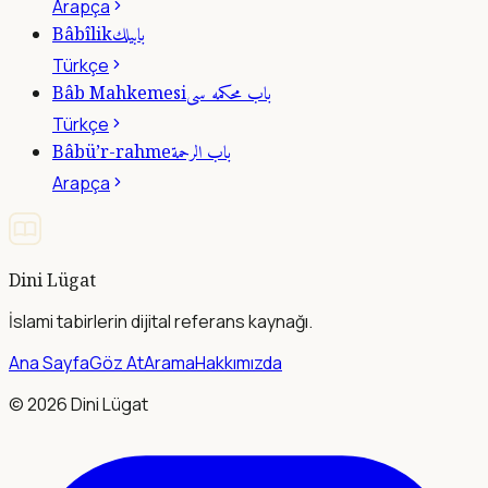
Arapça
بابيلك
Bâbîlik
Türkçe
باب محكمه سى
Bâb Mahkemesi
Türkçe
باب الرحمة
Bâbü’r-rahme
Arapça
Dini Lügat
İslami tabirlerin dijital referans kaynağı.
Ana Sayfa
Göz At
Arama
Hakkımızda
©
2026
Dini Lügat