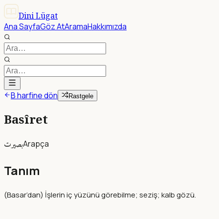
Dini Lügat
Ana Sayfa
Göz At
Arama
Hakkımızda
B harfine dön
Rastgele
Basîret
بصيرت
Arapça
Tanım
(Basar’dan) İşlerin iç yüzünü görebilme; seziş; kalb gözü.