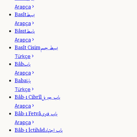
Arapça
بسيط
Basît
Arapça
باسط
Bâsıt
Arapça
بسيط جسم
Basît Cisim
Türkçe
باب
Bâb
Arapça
بابا
Baba
Türkçe
باب جبريل
Bâb-ı Cibrîl
Arapça
باب فتوى
Bâb-ı Fetvâ
Arapça
باب اجتهاد
Bâb-ı İctihâd