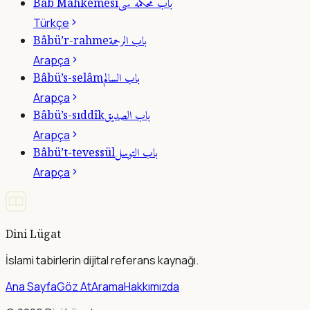
باب محكمه سى
Bâb Mahkemesi
Türkçe
باب الرحمة
Bâbü’r-rahme
Arapça
باب السالم
Bâbü’s-selâm
Arapça
باب الصديق
Bâbü’s-sıddîk
Arapça
باب التوسل
Bâbü’t-tevessül
Arapça
Dini Lügat
İslami tabirlerin dijital referans kaynağı.
Ana Sayfa
Göz At
Arama
Hakkımızda