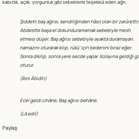
kabızlık, açlık, yorgunluk gibi sebeblerle teşekkül eden ağrı.
Şiddetli baş ağrısı, kendiliğinden hâsıl olan bir zarûrettir
Abdestte başa el dokunduramamak sebebiyle mesh
etmesi düşer. Baş ağrısı sebebiyle ayakta duramayan,
namazını oturarak kılıp, rükû‘ için bedenini biraz eğer.
Sonra dikilip, sonra yere secde yapar. Kolayına geldiği gi
oturur.
(
İbni Âbidîn
)
Ecel geldi cihâne, Baş ağrısı behâne.
(
Lâ edrî
)
Paylaş