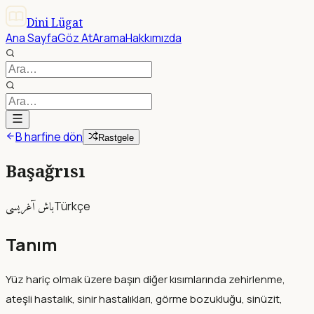
Dini Lügat
Ana Sayfa
Göz At
Arama
Hakkımızda
B harfine dön
Rastgele
Başağrısı
باش آغريسى
Türkçe
Tanım
Yüz hariç olmak üzere başın diğer kısımlarında zehirlenme,
ateşli hastalık, sinir hastalıkları, görme bozukluğu, sinüzit,