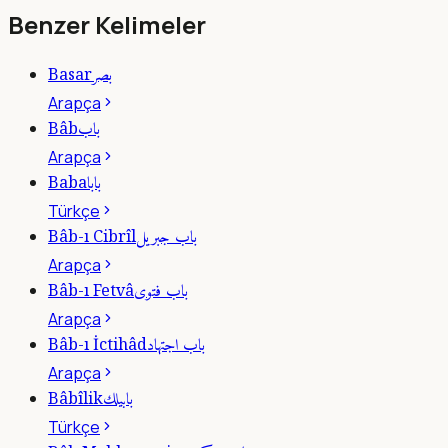
Benzer Kelimeler
بصر
Basar
Arapça
باب
Bâb
Arapça
بابا
Baba
Türkçe
باب جبريل
Bâb-ı Cibrîl
Arapça
باب فتوى
Bâb-ı Fetvâ
Arapça
باب اجتهاد
Bâb-ı İctihâd
Arapça
بابيلك
Bâbîlik
Türkçe