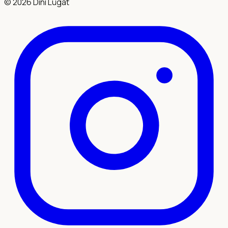
©
2026
Dini Lügat