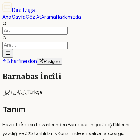
Dini Lügat
Ana Sayfa
Göz At
Arama
Hakkımızda
B harfine dön
Rastgele
Barnabas İncîli
بارناباس انجيلى
Türkçe
Tanım
Hazret-i Îsâ’nın havârîlerinden Barnabas’ın görüp işittiklerini
yazdığı ve 325 tarihli İznik Konsili’nde emsali onlarcası gibi