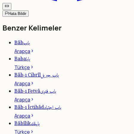
Hata Bildir
Benzer Kelimeler
باب
Bâb
Arapça
بابا
Baba
Türkçe
باب جبريل
Bâb-ı Cibrîl
Arapça
باب فتوى
Bâb-ı Fetvâ
Arapça
باب اجتهاد
Bâb-ı İctihâd
Arapça
بابيلك
Bâbîlik
Türkçe