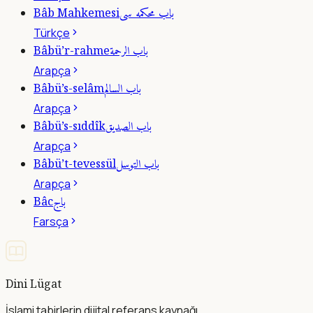
باب محكمه سى
Bâb Mahkemesi
Türkçe
باب الرحمة
Bâbü’r-rahme
Arapça
باب السالم
Bâbü’s-selâm
Arapça
باب الصديق
Bâbü’s-sıddîk
Arapça
باب التوسل
Bâbü’t-tevessül
Arapça
باج
Bâc
Farsça
Dini Lügat
İslami tabirlerin dijital referans kaynağı.