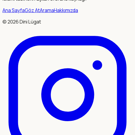
Ana Sayfa
Göz At
Arama
Hakkımızda
©
2026
Dini Lügat