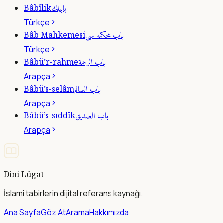
بابيلك
Bâbîlik
Türkçe
باب محكمه سى
Bâb Mahkemesi
Türkçe
باب الرحمة
Bâbü’r-rahme
Arapça
باب السالم
Bâbü’s-selâm
Arapça
باب الصديق
Bâbü’s-sıddîk
Arapça
Dini Lügat
İslami tabirlerin dijital referans kaynağı.
Ana Sayfa
Göz At
Arama
Hakkımızda