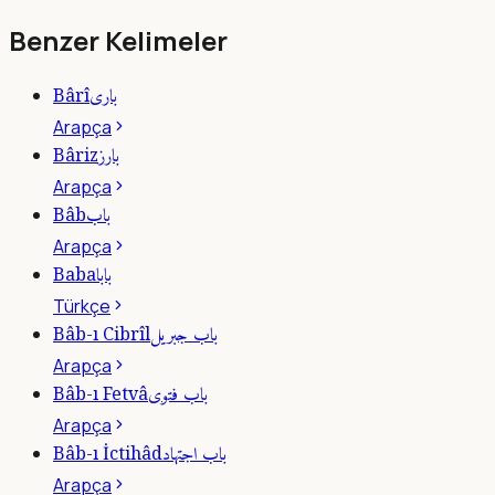
Benzer Kelimeler
بارى
Bârî
Arapça
بارز
Bâriz
Arapça
باب
Bâb
Arapça
بابا
Baba
Türkçe
باب جبريل
Bâb-ı Cibrîl
Arapça
باب فتوى
Bâb-ı Fetvâ
Arapça
باب اجتهاد
Bâb-ı İctihâd
Arapça