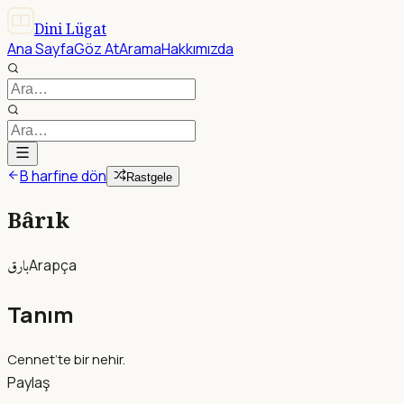
Dini Lügat
Ana Sayfa
Göz At
Arama
Hakkımızda
B harfine dön
Rastgele
Bârık
بارق
Arapça
Tanım
Cennet’te bir nehir.
Paylaş