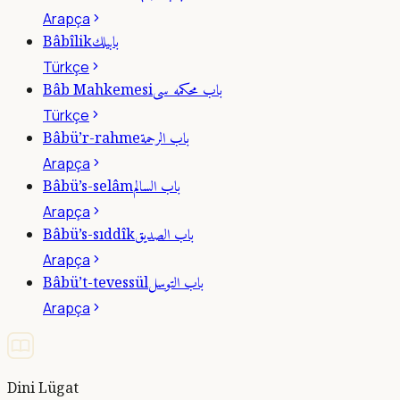
Arapça
بابيلك
Bâbîlik
Türkçe
باب محكمه سى
Bâb Mahkemesi
Türkçe
باب الرحمة
Bâbü’r-rahme
Arapça
باب السالم
Bâbü’s-selâm
Arapça
باب الصديق
Bâbü’s-sıddîk
Arapça
باب التوسل
Bâbü’t-tevessül
Arapça
Dini Lügat