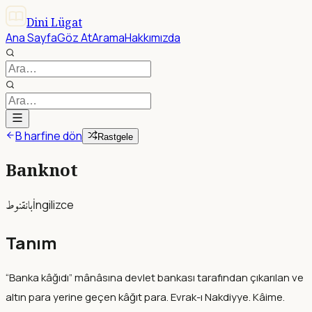
Dini Lügat
Ana Sayfa
Göz At
Arama
Hakkımızda
B harfine dön
Rastgele
Banknot
بانقنوط
İngilizce
Tanım
“Banka kâğıdı” mânâsına devlet bankası tarafından çıkarılan ve
altın para yerine geçen kâğıt para. Evrak-ı Nakdiyye. Kâime.