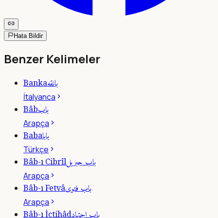
Hata Bildir
Benzer Kelimeler
بانقه
Banka
İtalyanca
باب
Bâb
Arapça
بابا
Baba
Türkçe
باب جبريل
Bâb-ı Cibrîl
Arapça
باب فتوى
Bâb-ı Fetvâ
Arapça
باب اجتهاد
Bâb-ı İctihâd