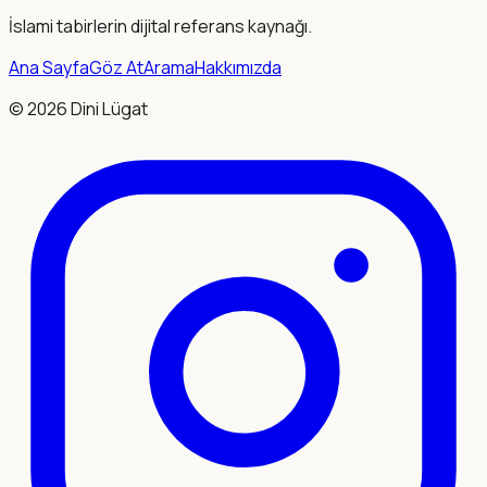
İslami tabirlerin dijital referans kaynağı.
Ana Sayfa
Göz At
Arama
Hakkımızda
©
2026
Dini Lügat