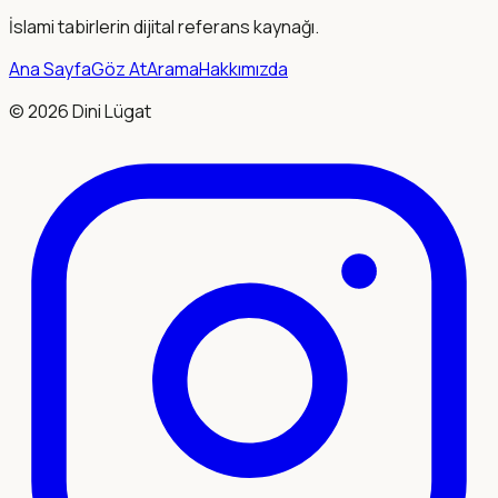
İslami tabirlerin dijital referans kaynağı.
Ana Sayfa
Göz At
Arama
Hakkımızda
©
2026
Dini Lügat