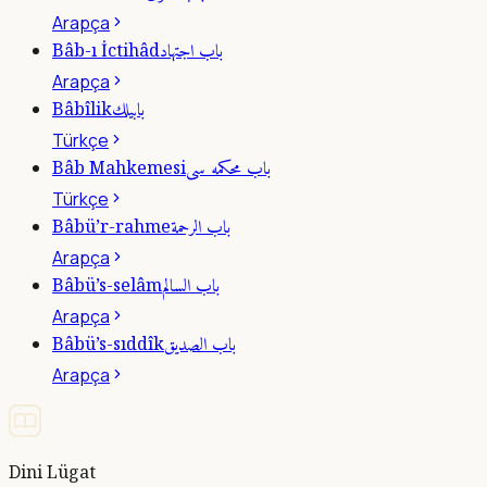
Arapça
باب اجتهاد
Bâb-ı İctihâd
Arapça
بابيلك
Bâbîlik
Türkçe
باب محكمه سى
Bâb Mahkemesi
Türkçe
باب الرحمة
Bâbü’r-rahme
Arapça
باب السالم
Bâbü’s-selâm
Arapça
باب الصديق
Bâbü’s-sıddîk
Arapça
Dini Lügat