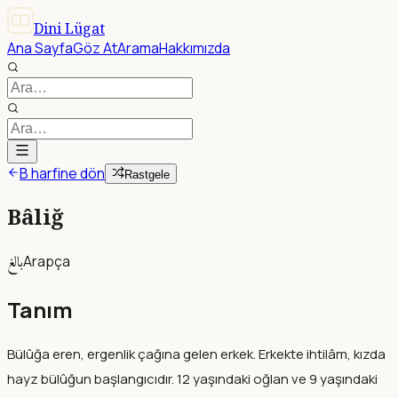
Dini Lügat
Ana Sayfa
Göz At
Arama
Hakkımızda
B harfine dön
Rastgele
Bâliğ
بالغ
Arapça
Tanım
Bülûğa eren, ergenlik çağına gelen erkek. Erkekte ihtilâm, kızda
hayz bülûğun başlangıcıdır. 12 yaşındaki oğlan ve 9 yaşındaki