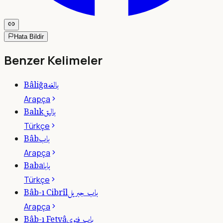
Hata Bildir
Benzer Kelimeler
بالغه
Bâliğa
Arapça
باليق
Balık
Türkçe
باب
Bâb
Arapça
بابا
Baba
Türkçe
باب جبريل
Bâb-ı Cibrîl
Arapça
باب فتوى
Bâb-ı Fetvâ