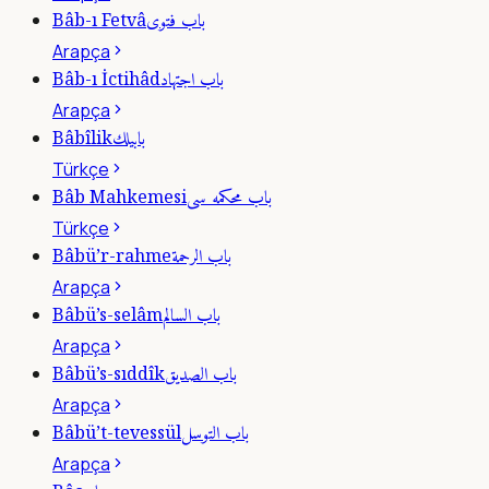
باب فتوى
Bâb-ı Fetvâ
Arapça
باب اجتهاد
Bâb-ı İctihâd
Arapça
بابيلك
Bâbîlik
Türkçe
باب محكمه سى
Bâb Mahkemesi
Türkçe
باب الرحمة
Bâbü’r-rahme
Arapça
باب السالم
Bâbü’s-selâm
Arapça
باب الصديق
Bâbü’s-sıddîk
Arapça
باب التوسل
Bâbü’t-tevessül
Arapça