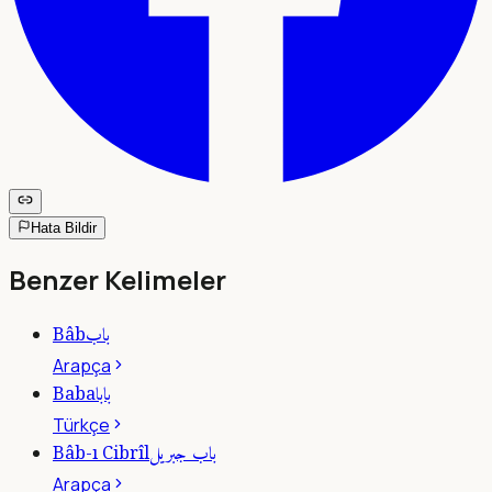
Hata Bildir
Benzer Kelimeler
باب
Bâb
Arapça
بابا
Baba
Türkçe
باب جبريل
Bâb-ı Cibrîl
Arapça