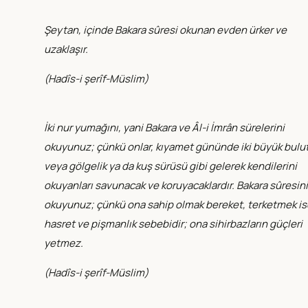
Şeytan, içinde Bakara sûresi okunan evden ürker ve
uzaklaşır.
(
Hadîs-i şerîf-Müslim
)
İki nur yumağını, yani Bakara ve Âl-i İmrân sürelerini
okuyunuz; çünkü onlar, kıyamet gününde iki büyük bulu
veya gölgelik ya da kuş sürüsü gibi gelerek kendilerini
okuyanları savunacak ve koruyacaklardır. Bakara sûresini
okuyunuz; çünkü ona sahip olmak bereket, terketmek is
hasret ve pişmanlık sebebidir; ona sihirbazların güçleri
yetmez.
(
Hadîs-i şerîf-Müslim
)