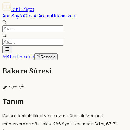
Dini Lügat
Ana Sayfa
Göz At
Arama
Hakkımızda
B harfine dön
Rastgele
Bakara Sûresi
بقره سوره سى
Tanım
Kur’an-ı kerimin ikinci ve en uzun sûresidir. Medine-i
münevvere’de nâzil oldu. 286 âyet-i kerimedir. Adını, 67-71.