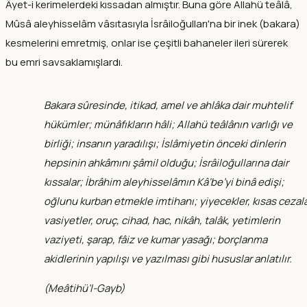
Âyet-i kerimelerdeki kıssadan almıştır. Buna göre Allahü teâlâ,
Mûsâ aleyhisselâm vâsıtasıyla İsrâiloğulları'na bir inek (bakara)
kesmelerini emretmiş, onlar ise çeşitli bahaneler ileri sürerek
bu emri savsaklamışlardı.
Bakara sûresinde, itikad, amel ve ahlâka dair muhtelif
hükümler; münâfıkların hâli; Allahü teâlânın varlığı ve
birliği; insanın yaradılışı; İslâmiyetin önceki dinlerin
hepsinin ahkâmını şâmil olduğu; İsrâiloğullarına dair
kıssalar; İbrâhim aleyhisselâmın Kâ‘be’yi binâ edişi;
oğlunu kurban etmekle imtihanı; yiyecekler, kısas cezala
vasiyetler, oruç, cihad, hac, nikâh, talâk, yetimlerin
vaziyeti, şarap, fâiz ve kumar yasağı; borçlanma
akidlerinin yapılışı ve yazılması gibi hususlar anlatılır.
(
Meâtihü’l-Gayb
)