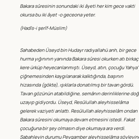
Bakara sûresinin sonundaki iki âyeti her kim gece vakti
okursa bu iki âyet -o geceona yeter.
(
Hadîs-i şerîf-Müslim
)
Sahabeden Üseyd bin Hudayr radıyallahü anh, bir gece
hurma yığınının yanında Bakara sûresi okurken atı birkaç
kere ürküp heyecanlanmıştı. Üseyd, atın, çocuğu Yahya'
çiğnemesinden kaygılanarak kalktığında, başının
hizasında (gökte), ışıklarla donatılmış bir tavan gördü.
Tavan gözünün atabildiğine, semânın derinliklerine doğ
uzayıp gidiyordu. Üseyd, Resûlullah aleyhisselâma
gelerek vaziyeti anlattı. Resûlullah aleyhisselâm ondan
Bakara sûresini okumaya devam etmesini istedi. Fakat
çocuğuna bir şey olmasın diye okumaya ara verdi.
Sabahleyin durumu Peygamber aleyhisselâma söyleyin