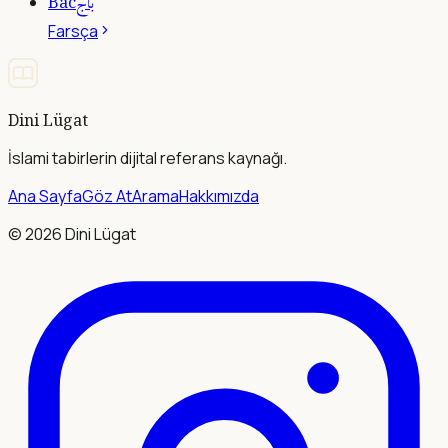
باج
Bâc
Farsça
Dini Lügat
İslami tabirlerin dijital referans kaynağı.
Ana Sayfa
Göz At
Arama
Hakkımızda
©
2026
Dini Lügat