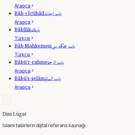
Arapça
باب اجتهاد
Bâb-ı İctihâd
Arapça
بابيلك
Bâbîlik
Türkçe
باب محكمه سى
Bâb Mahkemesi
Türkçe
باب الرحمة
Bâbü’r-rahme
Arapça
باب السالم
Bâbü’s-selâm
Arapça
Dini Lügat
İslami tabirlerin dijital referans kaynağı.