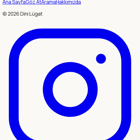
Ana Sayfa
Göz At
Arama
Hakkımızda
©
2026
Dini Lügat