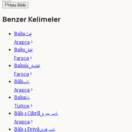
Hata Bildir
Benzer Kelimeler
بحث
Bahs
Arapça
بخش
Bahş
Farsça
بخشيش
Bahşiş
Farsça
باب
Bâb
Arapça
بابا
Baba
Türkçe
باب جبريل
Bâb-ı Cibrîl
Arapça
باب فتوى
Bâb-ı Fetvâ