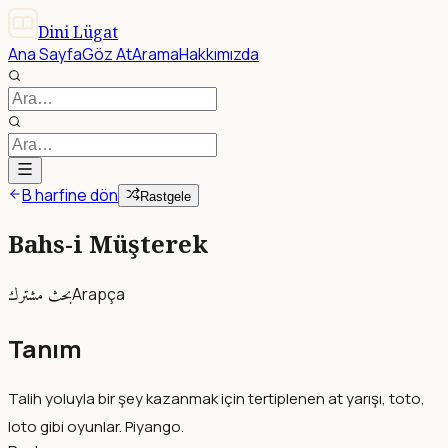
Dini Lügat
Ana Sayfa
Göz At
Arama
Hakkımızda
B harfine dön
Rastgele
Bahs-i Müşterek
بحث مشترك
Arapça
Tanım
Talih yoluyla bir şey kazanmak için tertiplenen at yarışı, toto,
loto gibi oyunlar. Piyango.