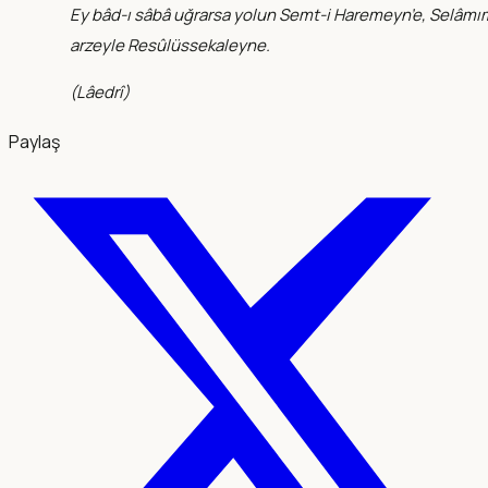
Ey bâd-ı sâbâ uğrarsa yolun Semt-i Haremeyn’e, Selâmı
arzeyle Resûlüssekaleyne.
(
Lâedrî
)
Paylaş