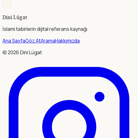
Dini Lügat
İslami tabirlerin dijital referans kaynağı.
Ana Sayfa
Göz At
Arama
Hakkımızda
©
2026
Dini Lügat