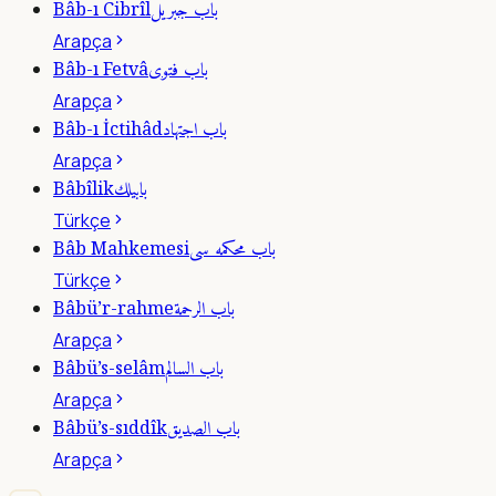
باب جبريل
Bâb-ı Cibrîl
Arapça
باب فتوى
Bâb-ı Fetvâ
Arapça
باب اجتهاد
Bâb-ı İctihâd
Arapça
بابيلك
Bâbîlik
Türkçe
باب محكمه سى
Bâb Mahkemesi
Türkçe
باب الرحمة
Bâbü’r-rahme
Arapça
باب السالم
Bâbü’s-selâm
Arapça
باب الصديق
Bâbü’s-sıddîk
Arapça