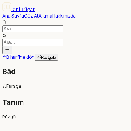
Dini Lügat
Ana Sayfa
Göz At
Arama
Hakkımızda
B harfine dön
Rastgele
Bâd
باد
Farsça
Tanım
Rüzgâr.