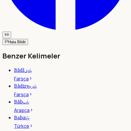
Hata Bildir
Benzer Kelimeler
بادى
Bâdî
Farsça
بادره
Bâdire
Farsça
باب
Bâb
Arapça
بابا
Baba
Türkçe