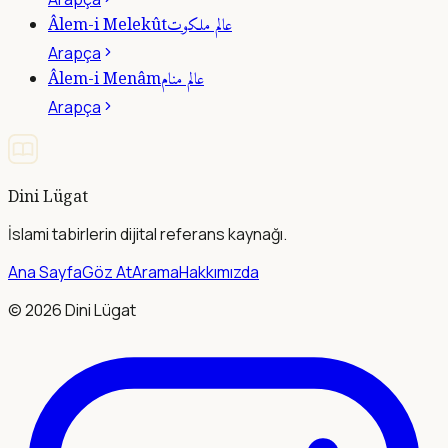
عالم ملكوت
Âlem-i Melekût
Arapça
عالم منام
Âlem-i Menâm
Arapça
Dini Lügat
İslami tabirlerin dijital referans kaynağı.
Ana Sayfa
Göz At
Arama
Hakkımızda
©
2026
Dini Lügat