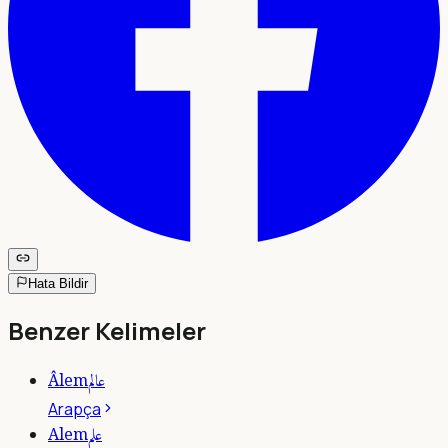
Hata Bildir
Benzer Kelimeler
عالم
Âlem
Arapça
علم
Alem