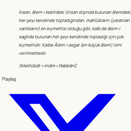
İnsan, âlem-i kebîrdeki (insan dışında bulunan âlemdeki
her şeyi kendinde topladığından, mahlûkların (yaratılan
varlıkların) en kıymetlisi olduğu gibi, kalb de âlem-i
sagîrde bulunan her şeyi kendinde topladığı için çok
kıymetlidir. Kalbe Âlem-i asgar (en küçük âlem) ismi
verilmektedir.
(
Mektûbât-ı İmâm-ı Rabbânî
)
Paylaş