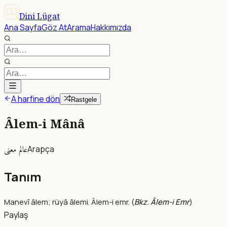
Dini Lügat
Ana Sayfa
Göz At
Arama
Hakkımızda
A harfine dön
Rastgele
Âlem-i Mânâ
عالم معنى
Arapça
Tanım
Manevî âlem; rüyâ âlemi. Âlem-i emr. (
Bkz. Âlem-i Emr
)
Paylaş