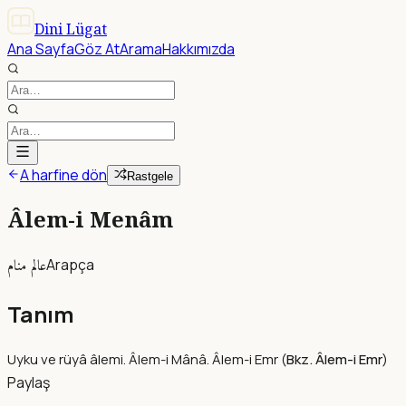
Dini Lügat
Ana Sayfa
Göz At
Arama
Hakkımızda
A harfine dön
Rastgele
Âlem-i Menâm
عالم منام
Arapça
Tanım
Uyku ve rüyâ âlemi. Âlem-i Mânâ. Âlem-i Emr (
Bkz. Âlem-i Emr
)
Paylaş