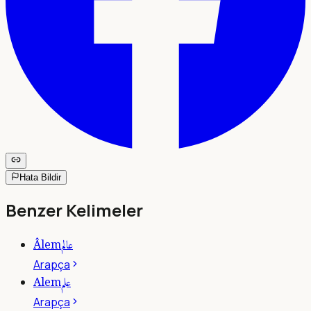
Hata Bildir
Benzer Kelimeler
عالم
Âlem
Arapça
علم
Alem
Arapça