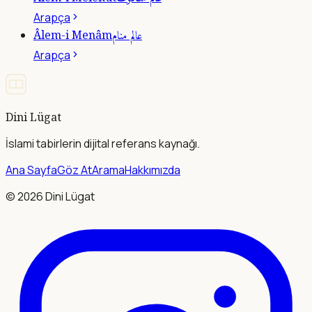
Arapça
عالم منام
Âlem-i Menâm
Arapça
Dini Lügat
İslami tabirlerin dijital referans kaynağı.
Ana Sayfa
Göz At
Arama
Hakkımızda
©
2026
Dini Lügat