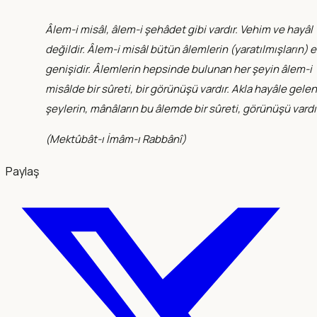
Âlem-i misâl, âlem-i şehâdet gibi vardır. Vehim ve hayâl
değildir. Âlem-i misâl bütün âlemlerin (yaratılmışların) 
genişidir. Âlemlerin hepsinde bulunan her şeyin âlem-i
misâlde bir sûreti, bir görünüşü vardır. Akla hayâle gelen
şeylerin, mânâların bu âlemde bir sûreti, görünüşü vardı
(
Mektûbât-ı İmâm-ı Rabbânî
)
Paylaş