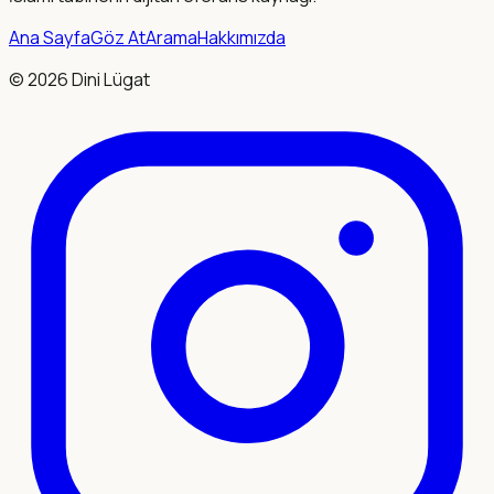
Ana Sayfa
Göz At
Arama
Hakkımızda
©
2026
Dini Lügat