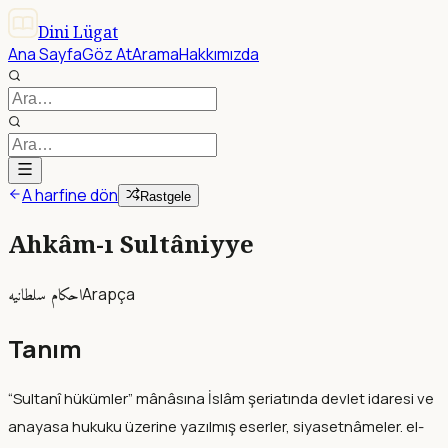
Dini Lügat
Ana Sayfa
Göz At
Arama
Hakkımızda
A harfine dön
Rastgele
Ahkâm-ı Sultâniyye
احكام سلطانيه
Arapça
Tanım
“Sultanî hükümler” mânâsına İslâm şeriatında devlet idaresi ve
anayasa hukuku üzerine yazılmış eserler, siyasetnâmeler. el-