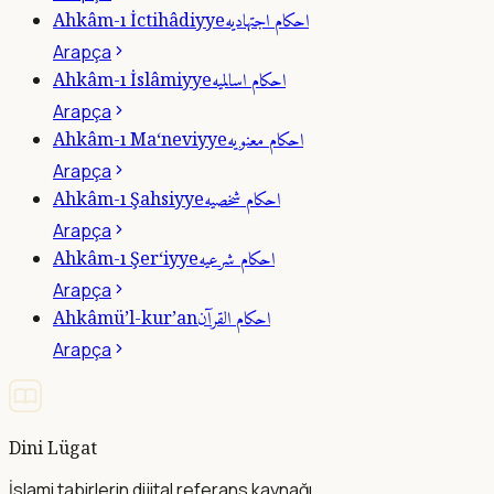
احكام اجتهاديه
Ahkâm-ı İctihâdiyye
Arapça
احكام اسالميه
Ahkâm-ı İslâmiyye
Arapça
احكام معنويه
Ahkâm-ı Ma‘neviyye
Arapça
احكام شخصيه
Ahkâm-ı Şahsiyye
Arapça
احكام شرعيه
Ahkâm-ı Şer‘iyye
Arapça
احكام القرآن
Ahkâmü’l-kur’an
Arapça
Dini Lügat
İslami tabirlerin dijital referans kaynağı.