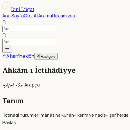
Dini Lügat
Ana Sayfa
Göz At
Arama
Hakkımızda
A harfine dön
Rastgele
Ahkâm-ı İctihâdiyye
احكام اجتهاديه
Arapça
Tanım
“İctihadî hükümler” mânâsına Kur’ân-ı kerîm ve hadîs-i şerîflerde a
Paylaş