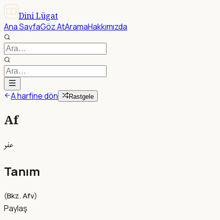
Dini Lügat
Ana Sayfa
Göz At
Arama
Hakkımızda
A harfine dön
Rastgele
Af
عفو
Tanım
(
Bkz. Afv
)
Paylaş