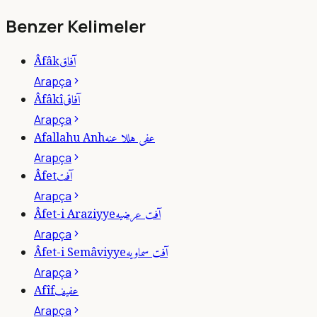
Benzer Kelimeler
آفاق
Âfâk
Arapça
آفاقى
Âfâkî
Arapça
عفى هللا عنه
Afallahu Anh
Arapça
آفت
Âfet
Arapça
آفت عرضيه
Âfet-i Araziyye
Arapça
آفت سماويه
Âfet-i Semâviyye
Arapça
عفيف
Afîf
Arapça