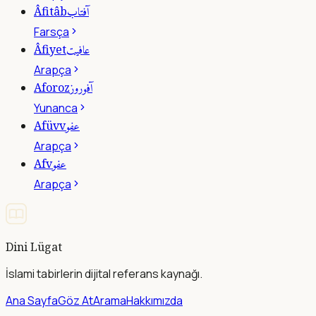
آفتاب
Âfitâb
Farsça
عافيت
Âfiyet
Arapça
آفوروز
Aforoz
Yunanca
عفو
Afüvv
Arapça
عفو
Afv
Arapça
Dini Lügat
İslami tabirlerin dijital referans kaynağı.
Ana Sayfa
Göz At
Arama
Hakkımızda