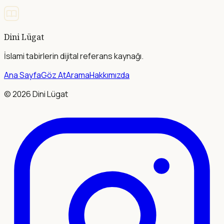
Dini Lügat
İslami tabirlerin dijital referans kaynağı.
Ana Sayfa
Göz At
Arama
Hakkımızda
©
2026
Dini Lügat