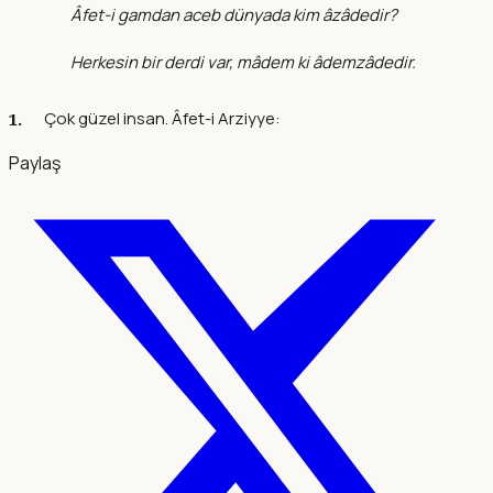
Âfet-i gamdan aceb dünyada kim âzâdedir?
Herkesin bir derdi var, mâdem ki âdemzâdedir.
Çok güzel insan. Âfet-i Arziyye:
Paylaş