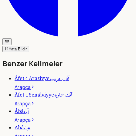
Hata Bildir
Benzer Kelimeler
آفت عرضيه
Âfet-i Araziyye
Arapça
آفت سماويه
Âfet-i Semâviyye
Arapça
آباء
Âbâ
Arapça
عباء
Abâ