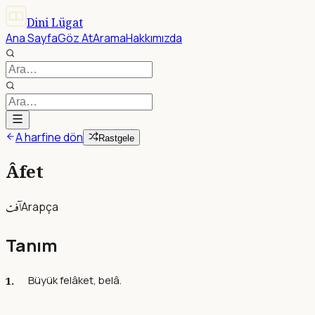
Dini Lügat
Ana Sayfa
Göz At
Arama
Hakkımızda
A harfine dön
Rastgele
Âfet
آفت
Arapça
Tanım
Büyük felâket, belâ.