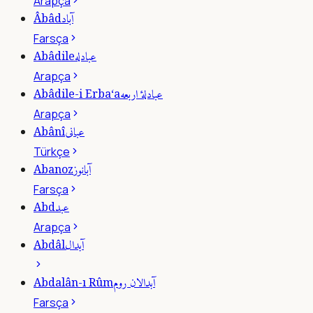
Arapça
آباد
Âbâd
Farsça
عبادله
Abâdile
Arapça
عبادلۀ اربعه
Abâdile-i Erba‘a
Arapça
عبانى
Abânî
Türkçe
آبانوز
Abanoz
Farsça
عبد
Abd
Arapça
آبدال
Abdâl
آبدالان روم
Abdalân-ı Rûm
Farsça