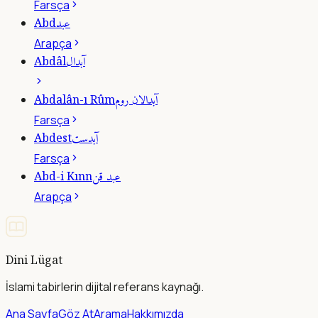
Farsça
عبد
Abd
Arapça
آبدال
Abdâl
آبدالان روم
Abdalân-ı Rûm
Farsça
آبدست
Abdest
Farsça
عبد قن
Abd-i Kınn
Arapça
Dini Lügat
İslami tabirlerin dijital referans kaynağı.
Ana Sayfa
Göz At
Arama
Hakkımızda