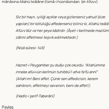
mânâsına Allahü teâlânın Esmâ-i hüsnâsından. (el-Afüvv)
Siz bir hayrı, iyiliği açıklar veya gizlerseniz yahud (size
yapılan) bir kötülüğü affederseniz biliniz ki, Allahü teâlâ
Afüvv’dür ve her şeye kâdirdir. (Âyet-i kerîmede mazlû
zâlimi affetmesi teşvik edilmektedir.)
(
Nisâ sûresi: 149
)
Hazret-i Peygamber şu duâyı çok okurdu: “Allahümme
inneke afüvvün kerîmün tuhibbü’l-afve fa‘fü annî”
(Allah’ım! Beni affet. Çünki sen affedicisin, kerem
sahibisin, affetmeyi seversin, beni de affet!).
(
Hadîs-i şerîf-Taberânî
)
Paylaş