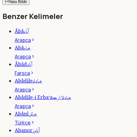
Hata Bildir
Benzer Kelimeler
آباء
Âbâ
Arapça
عباء
Abâ
Arapça
آباد
Âbâd
Farsça
عبادله
Abâdile
Arapça
عبادلۀ اربعه
Abâdile-i Erba‘a
Arapça
عبانى
Abânî
Türkçe
آبانوز
Abanoz