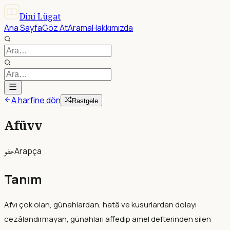
Dini Lügat
Ana Sayfa
Göz At
Arama
Hakkımızda
A harfine dön
Rastgele
Afüvv
عفو
Arapça
Tanım
Afvı çok olan, günahlardan, hatâ ve kusurlardan dolayı
cezâlandırmayan, günahları affedip amel defterinden silen