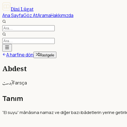
Dini Lügat
Ana Sayfa
Göz At
Arama
Hakkımızda
A harfine dön
Rastgele
Abdest
آبدست
Farsça
Tanım
“El suyu” mânâsına namaz ve diğer bazı ibâdetlerin yerine getirileb