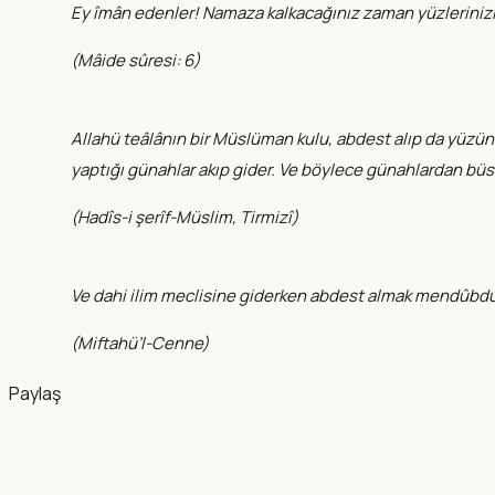
Ey îmân edenler! Namaza kalkacağınız zaman yüzlerinizi ve
(
Mâide sûresi: 6
)
Allahü teâlânın bir Müslüman kulu, abdest alıp da yüzünü y
yaptığı günahlar akıp gider. Ve böylece günahlardan b
(
Hadîs-i şerîf-Müslim, Tirmizî
)
Ve dahi ilim meclisine giderken abdest almak mendûbdu
(
Miftahü’l-Cenne
)
Paylaş