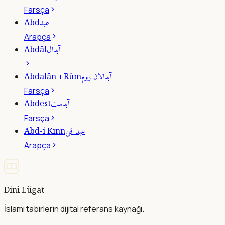
Farsça
عبد
Abd
Arapça
آبدال
Abdâl
آبدالان روم
Abdalân-ı Rûm
Farsça
آبدست
Abdest
Farsça
عبد قن
Abd-i Kınn
Arapça
Dini Lügat
İslami tabirlerin dijital referans kaynağı.