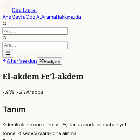
Dini Lügat
Ana Sayfa
Göz At
Arama
Hakkımızda
A harfine dön
Rastgele
El-akdem Fe’l-akdem
الاقدم فالاقدم
Arapça
Tanım
Kıdemli olanın öne alınması. Eşitler arasında bir rüchaniyet
(öncelik) sebebi olarak öne alınma.