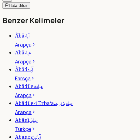
Hata Bildir
Benzer Kelimeler
آباء
Âbâ
Arapça
عباء
Abâ
Arapça
آباد
Âbâd
Farsça
عبادله
Abâdile
Arapça
عبادلۀ اربعه
Abâdile-i Erba‘a
Arapça
عبانى
Abânî
Türkçe
آبانوز
Abanoz