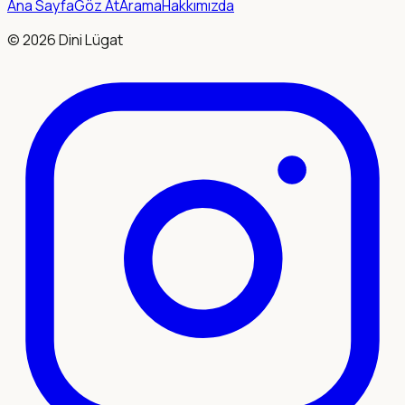
Ana Sayfa
Göz At
Arama
Hakkımızda
©
2026
Dini Lügat