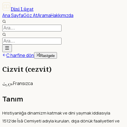
Dini Lügat
Ana Sayfa
Göz At
Arama
Hakkımızda
C harfine dön
Rastgele
Cizvit (cezvit)
جزويت
Fransızca
Tanım
Hristiyanlığa dinamizm katmak ve dini yaymak iddiasıyla
1512’de Îsâ Cemiyeti adıyla kurulan, dışa dönük faaliyetleri ve