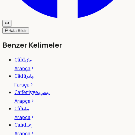
Hata Bildir
Benzer Kelimeler
جابى
Câbî
Arapça
جادو
Câdû
Farsça
جعفريه
Ca‘feriyye
Arapça
جاه
Câh
Arapça
جحد
Cahd
Arapça