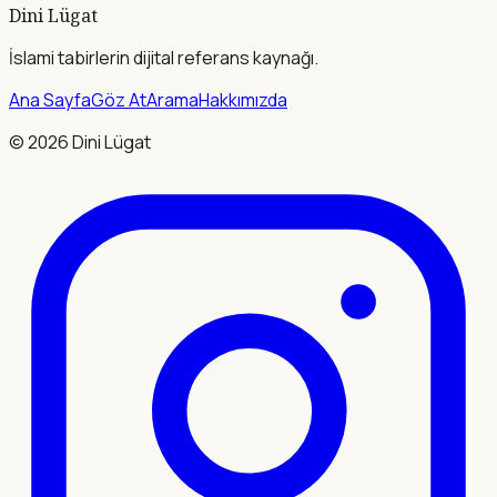
Dini Lügat
İslami tabirlerin dijital referans kaynağı.
Ana Sayfa
Göz At
Arama
Hakkımızda
©
2026
Dini Lügat