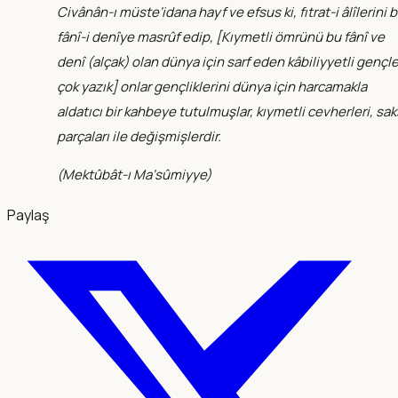
Civânân-ı müste‘idana hayf ve efsus ki, fıtrat-i âlîlerini 
fânî-i denîye masrûf edip, [Kıymetli ömrünü bu fânî ve
denî (alçak) olan dünya için sarf eden kâbiliyyetli gençl
çok yazık] onlar gençliklerini dünya için harcamakla
aldatıcı bir kahbeye tutulmuşlar, kıymetli cevherleri, sak
parçaları ile değişmişlerdir.
(
Mektûbât-ı Ma‘sûmiyye
)
Paylaş