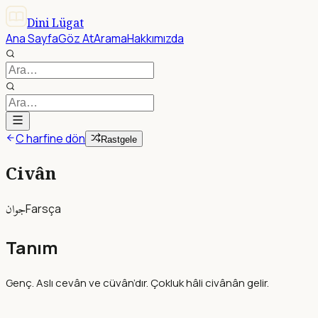
Dini Lügat
Ana Sayfa
Göz At
Arama
Hakkımızda
C harfine dön
Rastgele
Civân
جوان
Farsça
Tanım
Genç. Aslı cevân ve cüvân’dır. Çokluk hâli civânân gelir.