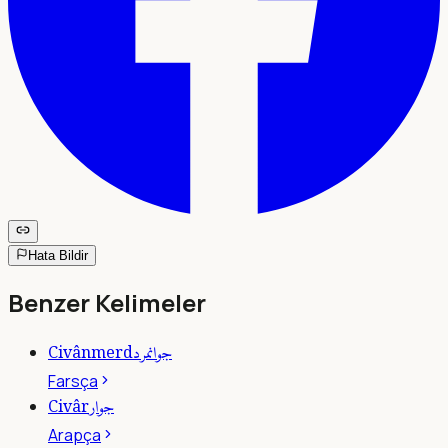
Hata Bildir
Benzer Kelimeler
جوانمرد
Civânmerd
Farsça
جوار
Civâr
Arapça