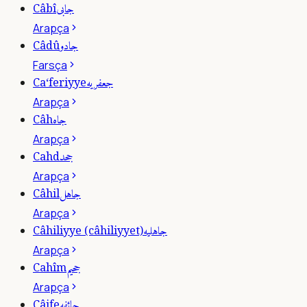
جابى
Câbî
Arapça
جادو
Câdû
Farsça
جعفريه
Ca‘feriyye
Arapça
جاه
Câh
Arapça
جحد
Cahd
Arapça
جاهل
Câhil
Arapça
جاهليه
Câhiliyye (câhiliyyet)
Arapça
جحيم
Cahîm
Arapça
جائفه
Câife