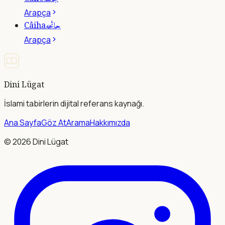
Arapça
جائحه
Câiha
Arapça
Dini Lügat
İslami tabirlerin dijital referans kaynağı.
Ana Sayfa
Göz At
Arama
Hakkımızda
©
2026
Dini Lügat