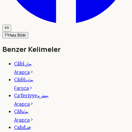
Hata Bildir
Benzer Kelimeler
جابى
Câbî
Arapça
جادو
Câdû
Farsça
جعفريه
Ca‘feriyye
Arapça
جاه
Câh
Arapça
جحد
Cahd