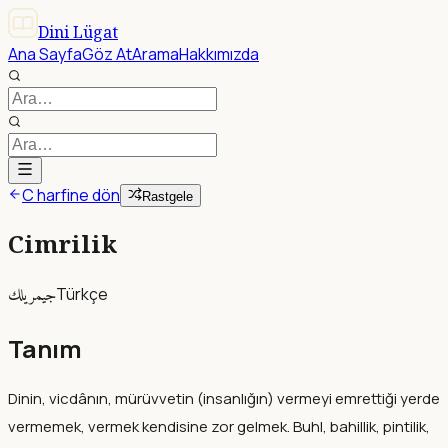
Dini Lügat
Ana Sayfa
Göz At
Arama
Hakkımızda
C harfine dön
Rastgele
Cimrilik
جيمريلك
Türkçe
Tanım
Dinin, vicdânın, mürüvvetin (insanlığın) vermeyi emrettiği yerde
vermemek, vermek kendisine zor gelmek. Buhl, bahillik, pintilik,