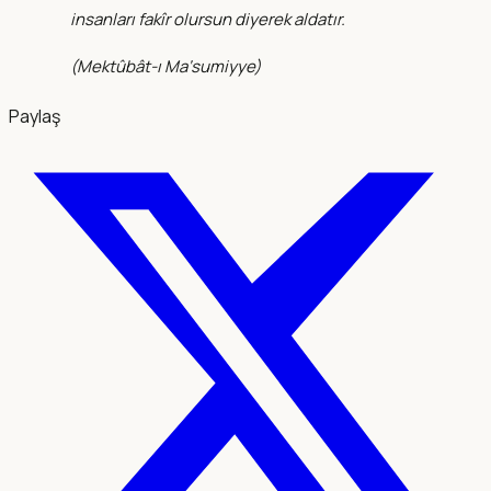
insanları fakîr olursun diyerek aldatır.
(
Mektûbât-ı Ma‘sumiyye
)
Paylaş