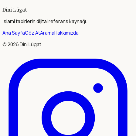
Dini Lügat
İslami tabirlerin dijital referans kaynağı.
Ana Sayfa
Göz At
Arama
Hakkımızda
©
2026
Dini Lügat