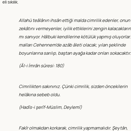
eli sıkılık.
Allahü teâlânın ihsân ettiği malda cimrilik edenler, onun
zekâtını vermeyenler, iyilik ettiklerini zengin kalacakların
mı sanıyor. Hâlbuki kendilerine kötülük yapmış oluyorlar.
malları Cehennem’de azâb âleti olacak; yılan şeklinde
boyunlarına sarılıp, baştan ayağa kadar onları sokacaktır.
(
Âl-i İmrân sûresi: 180
)
Cimrilikten sakınınız. Çünki cimrilik, sizden öncekilerin
helâkına sebeb oldu.
(
Hadîs-i şerîf-Müslim, Deylemî
)
Fakîr olmakdan korkarak, cimrilik yapmamalıdır. Şeytân,