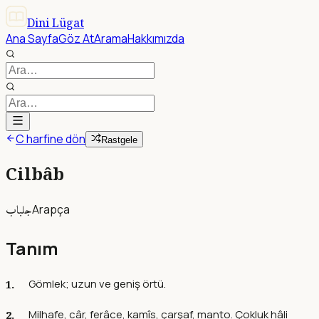
Dini Lügat
Ana Sayfa
Göz At
Arama
Hakkımızda
C harfine dön
Rastgele
Cilbâb
جلباب
Arapça
Tanım
Gömlek; uzun ve geniş örtü.
Milhafe, câr, ferâce, kamîs, çarşaf, manto. Çokluk hâli