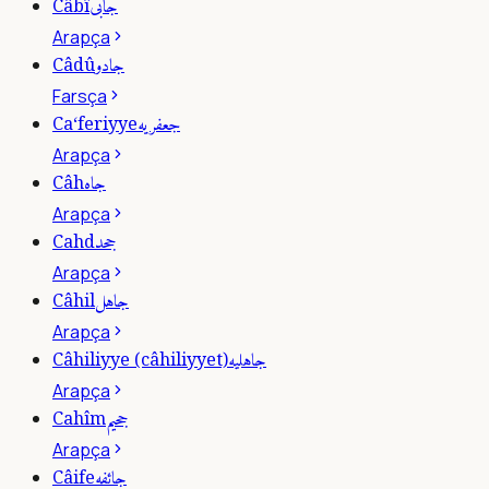
جابى
Câbî
Arapça
جادو
Câdû
Farsça
جعفريه
Ca‘feriyye
Arapça
جاه
Câh
Arapça
جحد
Cahd
Arapça
جاهل
Câhil
Arapça
جاهليه
Câhiliyye (câhiliyyet)
Arapça
جحيم
Cahîm
Arapça
جائفه
Câife