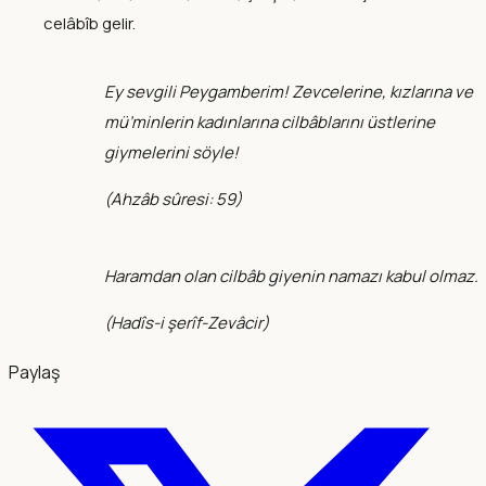
celâbîb gelir.
Ey sevgili Peygamberim! Zevcelerine, kızlarına ve
mü’minlerin kadınlarına cilbâblarını üstlerine
giymelerini söyle!
(
Ahzâb sûresi: 59
)
Haramdan olan cilbâb giyenin namazı kabul olmaz.
(
Hadîs-i şerîf-Zevâcir
)
Paylaş