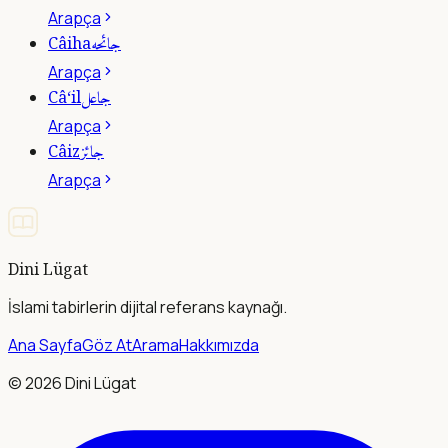
Arapça
جائحه
Câiha
Arapça
جاعل
Câ‘il
Arapça
جائز
Câiz
Arapça
Dini Lügat
İslami tabirlerin dijital referans kaynağı.
Ana Sayfa
Göz At
Arama
Hakkımızda
©
2026
Dini Lügat