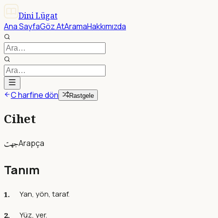
Dini Lügat
Ana Sayfa
Göz At
Arama
Hakkımızda
C harfine dön
Rastgele
Cihet
جهت
Arapça
Tanım
Yan, yön, taraf.
Yüz, yer.