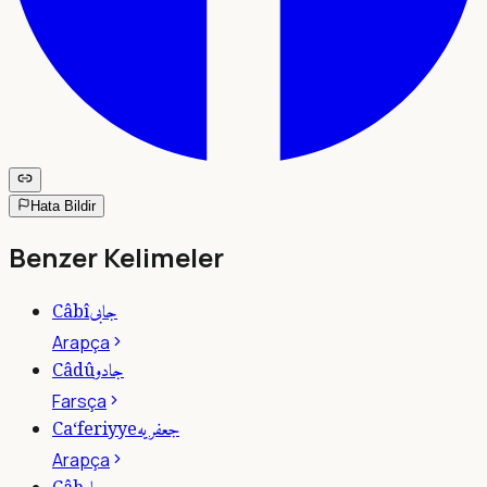
Hata Bildir
Benzer Kelimeler
جابى
Câbî
Arapça
جادو
Câdû
Farsça
جعفريه
Ca‘feriyye
Arapça