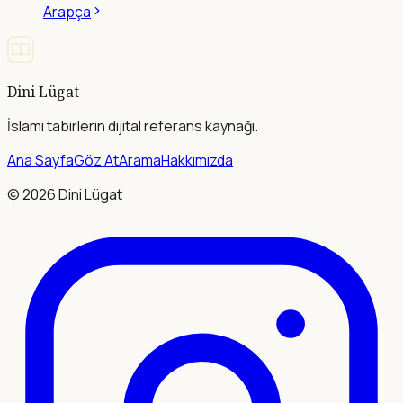
Arapça
Dini Lügat
İslami tabirlerin dijital referans kaynağı.
Ana Sayfa
Göz At
Arama
Hakkımızda
©
2026
Dini Lügat